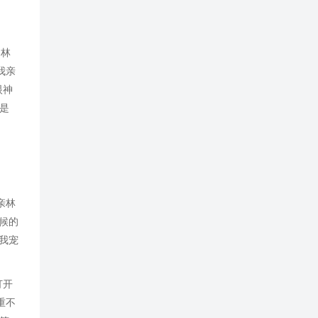
。林
我亲
眼神
是
亲林
候的
我宠
打开
重不