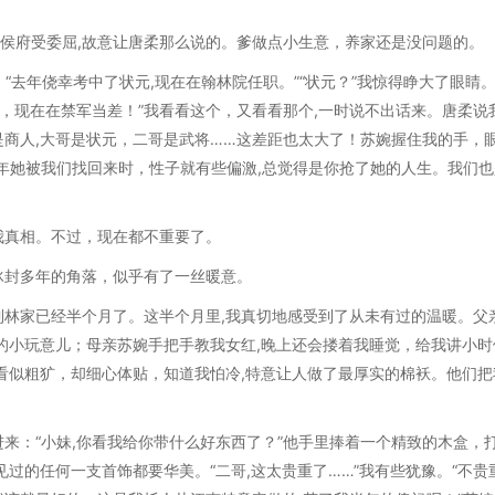
在侯府受委屈,故意让唐柔那么说的。爹做点小生意，养家还是没问题的。
：“去年侥幸考中了状元,现在在翰林院任职。”“状元？”我惊得睁大了眼睛
花，现在在禁军当差！”我看看这个，又看看那个,一时说不出话来。唐柔说
商人,大哥是状元，二哥是武将……这差距也太大了！苏婉握住我的手，
当年她被我们找回来时，性子就有些偏激,总觉得是你抢了她的人生。我们也
我真相。不过，现在都不重要了。
冰封多年的角落，似乎有了一丝暖意。
林家已经半个月了。这半个月里,我真切地感受到了从未有过的温暖。父
的小玩意儿；母亲苏婉手把手教我女红,晚上还会搂着我睡觉，给我讲小时
看似粗犷，却细心体贴，知道我怕冷,特意让人做了最厚实的棉袄。他们把
来：“小妹,你看我给你带什么好东西了？”他手里捧着一个精致的木盒，
过的任何一支首饰都要华美。“二哥,这太贵重了……”我有些犹豫。“不贵