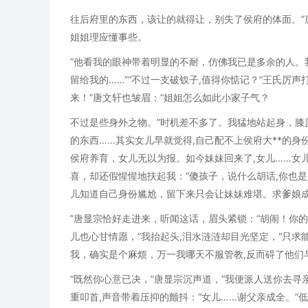
往后府里的东西，该让的就得让，别失了侯府的体面。”
姐姐理应懂事些。
”他看我的眼神带着明显的不耐，仿佛我已是多余的人。
留给我的……”“不过一支破钗子,值得你惦记？”王氏厉声
来！”唐文轩也皱眉：“姐姐怎么如此小家子气？
不过是些身外之物。”时机差不多了。我猛地站起身，膝
的东西……其实女儿早就觉得,自己配不上侯府大**的身
侯府养育，女儿无以为报。如今妹妹回来了,女儿……女
喜，却还假惺惺地扶起我：“傻孩子，说什么胡话,你也是
儿知道自己身份尴尬，留下来只会让妹妹难堪。求爹娘
”唐显宗恰好走进来，听闻这话，眉头紧锁：“胡闹！你的
儿也心甘情愿，”我抬起头,泪水涟涟却目光坚定，“只求
我，确实是个麻烦，万一我哪天不服管教,反而碍了他们
“既然你心意已决，”唐显宗沉声道，“我便派人送你去寻
重叩首,声音带着压抑的颤抖：“女儿……谢父亲成全。