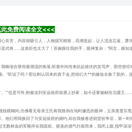
点此免费阅读全文<<<
用心良苦，内容很吸引人，人物描写精致，高潮迭起，让人流连忘返，萧
是武将……这差距也太大了！苏婉握住我的手，眼神复杂：“阿念，娘知
我蜷缩在驿馆最潮湿的角落,听着外间传来此起彼伏的笑骂声，那些曾经
。“听说了吗？那位刚认回来的真千金,把咱们大**的嫁妆全换了新的，
。”“也是可怜,刚被送到安远侯府就遇上抄家，如今还要被献给北疆王…
视线模糊间,仿佛看见母亲王氏将我推倒在地时嫌恶的眼神，父亲唐显宗甩
背影。他们用我换回了与安远侯府的婚约,却在我被卷进朝堂纷争后，第一时
过无数鲜血的军靴停在我面前。腥臭的酒气扑面而来，我闭上眼,指甲深深