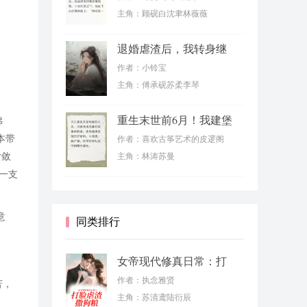
主角：顾砚白沈聿林薇薇
退婚虐渣后，我转身继
承千亿家产
作者：小铃宝
主角：傅承砚苏柔李琴
重生末世前6月！我建堡
沸
垒虐渣男
本带
作者：喜欢古筝艺术的皮逻阁
女敛
主角：林涛苏曼
一支
意
同类排行
女帝现代修真日常：打
脸虐渣撒狗粮
作者：执念雅贤
苦，
主角：苏清鸢陆衍辰