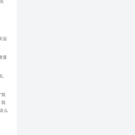
笑
安远
唐显
去。
”我
，我
这么