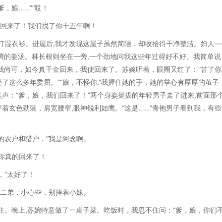
，娘……”“哎！
算回来了！我们找了你十五年啊！
打湿衣衫。进屋后,我才发现这屋子虽然简陋，却收拾得干净整洁。妇人—
腾的姜汤。林长根则坐在一旁,一个劲地问我这些年过得好不好。我简单说
我尚可，如今真千金回来，我便回来了。苏婉听着，眼圈又红了：“苦了你
了这么多年委屈。”“娘，不怪你,”我握住她的手，她的掌心有厚厚的茧子
笑声：“爹，娘，我们回来了！”两个身姿挺拔的年轻男子走了进来,前面那
着玄色劲装，肩宽腰窄,眼神锐利如鹰。“这是……”青袍男子看到我，有些
的农户和猎户，“我是阿念啊。
！你真的回来了！
，“太好了！
“二弟，小心些，别摔着小妹。
住。晚上,苏婉特意做了一桌子菜。吃饭时，我忍不住问：“爹，娘，你们