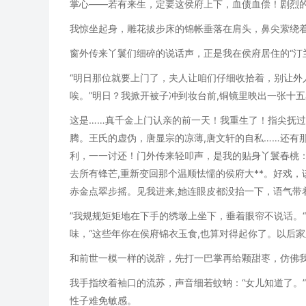
掌心——若有来生，定要这侯府上下，血债血偿！剧烈
我惊坐起身，雕花拔步床的锦帐垂落在肩头，鼻尖萦绕
窗外传来丫鬟们细碎的说话声，正是我在侯府居住的“汀
“明日那位就要上门了，夫人让咱们仔细收拾着，别让外人
唉。”明日？我掀开被子冲到妆台前,铜镜里映出一张十
这是……真千金上门认亲的前一天！我重生了！指尖抚过
腾。王氏的虚伪，唐显宗的凉薄,唐文轩的自私……还有
利，一一讨还！门外传来轻叩声，是我的贴身丫鬟春桃：“
去所有锋芒,重新变回那个温顺怯懦的侯府大**。好戏
赤金点翠步摇。见我进来,她连眼皮都没抬一下，语气带
”我规规矩矩地在下手的绣墩上坐下，垂着眼帘不说话。“
味，“这些年你在侯府锦衣玉食,也算对得起你了。以后
和前世一模一样的说辞，先打一巴掌再给颗甜枣，仿佛
我手指绞着袖口的流苏，声音细若蚊蚋：“女儿知道了。”
性子难免敏感。