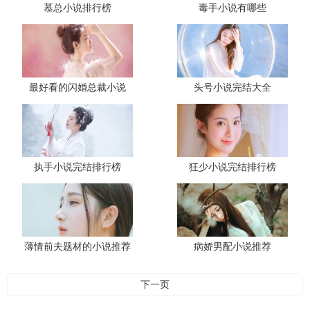
慕总小说排行榜
毒手小说有哪些
最好看的闪婚总裁小说
头号小说完结大全
执手小说完结排行榜
狂少小说完结排行榜
薄情前夫题材的小说推荐
病娇男配小说推荐
下一页