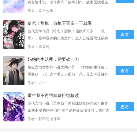
篇言情小说，由作家玖日故事创作。故事围绕着主
角李桂花张伟的成长和奇幻冒险展开，读者将被带
作者：玖日故事
入一个充满魔法和惊险的世界。她觉得小宝是她李
暗恋！甜撩！偏执哥哥亲一下就乖
家的根，家里的事儿得她这个奶奶说了算。这天，
她又闲得慌，琢磨着去……。...
当代文学作品《暗恋！甜撩！偏执哥哥亲一下就
查看
乖》，是柳霖铃的代表之作。主人公徐温雨江赐身
上展现了时代的风貌和社会变迁，故事情节扣人心
作者：柳霖铃
弦，引人深思。这本小说用犀利的笔触描绘了现实
妈妈的生活费，需要砍一刀
中的种种问题，让读者对人性、社会有更深刻的认
识。等看清楚电话是谁打来的时候，他的眼中满是
短篇言情类型的小说大同小异，《妈妈的生活费，
查看
错愕。她竟然也会主动给他打电话？想了想，他还
需要砍一刀》这本书让人眼前一亮，苏宏泽苏娅的
是接了。“喂？”“江赐，你在哪里呀？……...
故事脉络清晰，六一的文笔潇洒，结构严谨，写的
作者：六一
很好，值得推荐。主要讲的是：“姐，这个月都10
重生我不再帮妹妹拒绝救赎
号了，你怎么还一个人都没找？800的生活费这么
耐花吗？我告诉你，要是这个月……...
现代言情小说《重生我不再帮妹妹拒绝救赎》由作
查看
家我不要调休啊创作,主角是林薇沈澈苏雅，我们为
您提供重生我不再帮妹妹拒绝救赎首发最新章节及
作者：我不要调休啊
章节列表。讲述的是那是我一切错误的开始。这一
世面无表情地走过去，弯下腰，将林薇冰冷的手放