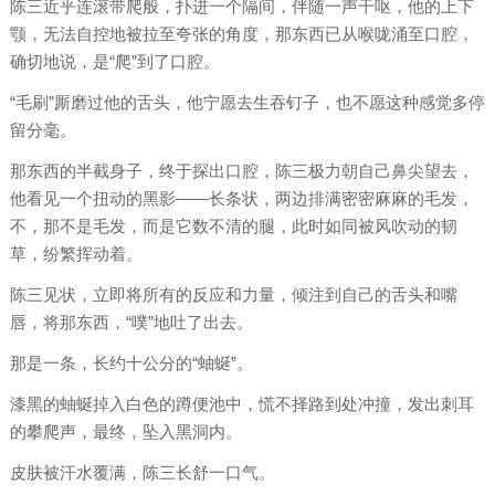
陈三近乎连滚带爬般，扑进一个隔间，伴随一声干呕，他的上下
颚，无法自控地被拉至夸张的角度，那东西已从喉咙涌至口腔，
确切地说，是“爬”到了口腔。
“毛刷”厮磨过他的舌头，他宁愿去生吞钉子，也不愿这种感觉多停
留分毫。
那东西的半截身子，终于探出口腔，陈三极力朝自己鼻尖望去，
他看见一个扭动的黑影——长条状，两边排满密密麻麻的毛发，
不，那不是毛发，而是它数不清的腿，此时如同被风吹动的韧
草，纷繁挥动着。
陈三见状，立即将所有的反应和力量，倾注到自己的舌头和嘴
唇，将那东西，“噗”地吐了出去。
那是一条，长约十公分的“蚰蜒”。
漆黑的蚰蜒掉入白色的蹲便池中，慌不择路到处冲撞，发出刺耳
的攀爬声，最终，坠入黑洞内。
皮肤被汗水覆满，陈三长舒一口气。