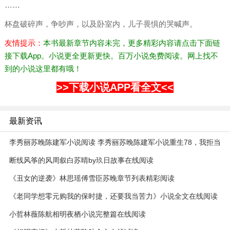
……
杯盘破碎声，争吵声，以及卧室内，儿子畏惧的哭喊声。
友情提示：
本书最新章节内容未完，更多精彩内容请点击下面链
接下载App。小说更全更新更快。百万小说免费阅读。网上找不
到的小说这里都有哦！
>>下载小说APP看全文<<
最新资讯
李秀丽苏晚陈建军小说阅读 李秀丽苏晚陈建军小说重生78，我拒当
前妻的接盘侠
断线风筝的风周叙白苏晴by玖日故事在线阅读
《丑女的逆袭》林思瑶傅雪臣苏晚章节列表精彩阅读
《老同学想零元购我的保时捷，还要我当苦力》小说全文在线阅读
陈峰张天莉周静小说阅读
小哲林薇陈航相明夜栖小说完整篇在线阅读