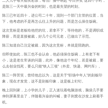
二人几乎每天都买彩票，每当广播中响起“今日开奖”这四个字时，
是陈三一天中最兴奋的时刻，也是最失望的时刻。
陈三已年近四十，进公司二十年，混到一个部门主管的位置，当
下，他考虑的不是再怎么往上升的问题，而是怎么保住饭碗。
这次竞标是老板给他挖的坑，若拿不下，等待他的，不是调职或
降薪，而是直接被裁，好几个公司元老，已做出了示范。
陈三知道自己注定被裁，因为这次竞标，本就是陪跑的。
但即使如此，陈三也不会认命，他必须保住饭碗，上有老下有
小，这是老生常谈的问题，此外，像他这个年纪，若是被裁，要
么去创业找死，要么只能“铁人三项”（外卖、快递、网约车）。
陈三一阵苦笑，曾经他总以为，这是关于“职场中年人”的刻板印
象，现在才发觉，这不是刻板印象，这是板上钉钉。
晚上回到家，上小学的儿子，正入迷玩着电脑游戏，脑袋几乎要
伸到屏幕里去了，伴随着兴奋的叫喊，妻子则窝在沙发上刷着手
机。