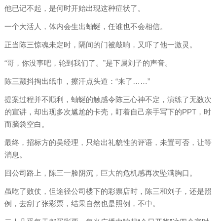
他已记不起，是何时开始出现这种症状了。
一个大活人，体内会生出蚰蜒，任谁也不会相信。
正当陈三惊魂未定时，隔间的门被敲响，又吓了他一激灵。
“哥，你没事吧，轮到我们了。”是下属刘子的声音。
陈三颤抖掏出纸巾，擦汗点头道：“来了……”
提案过程并不顺利，蚰蜒的触感令陈三心神不定，演练了无数次
的宣讲，却出现多次尴尬的卡壳，盯着自己亲手写下的PPT，时
而脑袋空白。
最终，招标方的吴经理，只给出礼貌性的评语，未置可否，让等
消息。
回公司路上，陈三一脸阴沉，巨大的危机感再次坠满胸口。
虽吃了败仗，但途径公司楼下的彩票店时，陈三和刘子，还是照
例，去刮了张彩票，结果自然也是照例，不中。