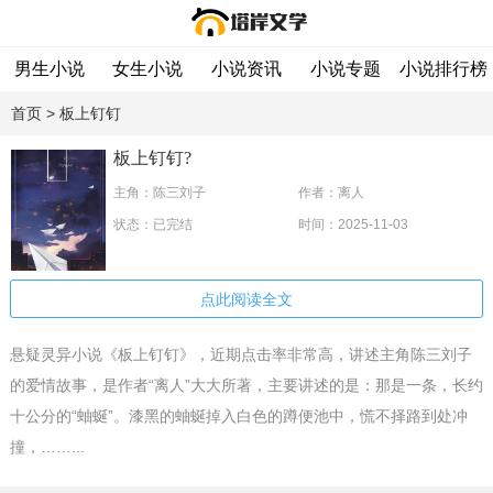
男生小说
女生小说
小说资讯
小说专题
小说排行榜
首页
> 板上钉钉
板上钉钉?
主角：陈三刘子
作者：离人
状态：已完结
时间：2025-11-03
点此阅读全文
悬疑灵异小说《板上钉钉》，近期点击率非常高，讲述主角陈三刘子
的爱情故事，是作者“离人”大大所著，主要讲述的是：那是一条，长约
十公分的“蚰蜒”。漆黑的蚰蜒掉入白色的蹲便池中，慌不择路到处冲
撞，……...