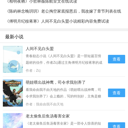
《相明夜栖》小哲林薇陈航全文在线试读
《陈屿林念晚玥玥》老公掏空家底报恩后，我改嫁了章节列表在线
阅读
《傅明月纪桉蒋寒》人间不见白头盟小说精彩内容免费试读
最新小说
人间不见白头盟
青春励志小说《人间不见白头盟》是一部短篇言情
查看
题材的佳作，作者Zcj通过主角傅明月纪桉蒋寒的成
长历程勾勒出了一个鲜活的形象。小说以积极向上
作者：Zcj
的态度激励读者拼搏奋斗，传递着积极的能量和正
萌娃喂出战神鹰，司令求我别养了
能量。纪桉正坐在沙发上，一边刷手机热搜一边
闹：“为什么大家都说我是第三者？我明明什么都没
看我命由我不由天地的作品《萌娃喂出战神鹰，司
查看
做，是你早就决定……...
令求我别养了》会上瘾的，写的特别好，主角是糖
豆顾北辰，小说描述的是:它们想和那只“铁鸟”比一
作者：我命由我不由天地
比，看谁更快。“啾啾！”其中一只小隼叫了一声，
老太偷鱼后鱼汤毒害全家
就要冲出去。“啾！”糖豆立刻制止了它。不
行……...
《老太偷鱼后鱼汤毒害全家》是一部令人惊喜的短
查看