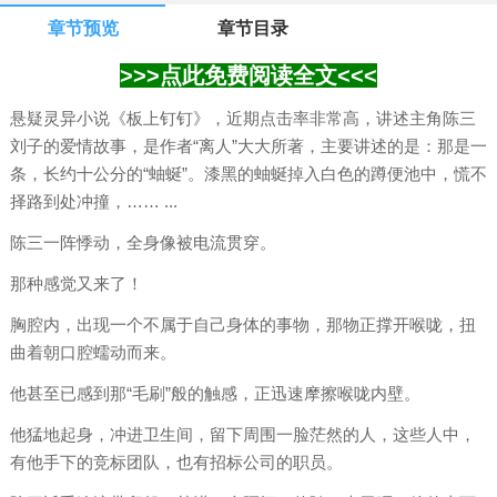
章节预览
章节目录
>>>点此免费阅读全文<<<
悬疑灵异小说《板上钉钉》，近期点击率非常高，讲述主角陈三
刘子的爱情故事，是作者“离人”大大所著，主要讲述的是：那是一
条，长约十公分的“蚰蜒”。漆黑的蚰蜒掉入白色的蹲便池中，慌不
择路到处冲撞，…… ...
陈三一阵悸动，全身像被电流贯穿。
那种感觉又来了！
胸腔内，出现一个不属于自己身体的事物，那物正撑开喉咙，扭
曲着朝口腔蠕动而来。
他甚至已感到那“毛刷”般的触感，正迅速摩擦喉咙内壁。
他猛地起身，冲进卫生间，留下周围一脸茫然的人，这些人中，
有他手下的竞标团队，也有招标公司的职员。