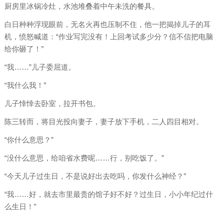
厨房里冰锅冷灶，水池堆叠着中午未洗的餐具。
白日种种浮现眼前，无名火再也压制不住，他一把揭掉儿子的耳
机，愤怒喊道：“作业写完没有！上回考试多少分？信不信把电脑
给你砸了！”
“我……”儿子委屈道。
“我什么我！”
儿子悻悻去卧室，拉开书包。
陈三转而，将目光投向妻子，妻子放下手机，二人四目相对。
“你什么意思？”
“没什么意思，给咱省水费呢……行，别吃饭了。”
“今天儿子过生日，不是说好出去吃吗，你发什么神经？”
“我……好，就去市里最贵的馆子好不好？过生日，小小年纪过什
么生日！”