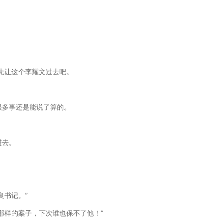
先让这个李耀文过去吧。
很多事还是能说了算的。
进去。
。
良书记。”
那样的案子，下次谁也保不了他！”