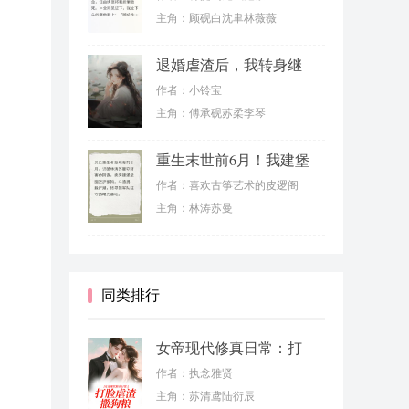
主角：顾砚白沈聿林薇薇
退婚虐渣后，我转身继
承千亿家产
作者：小铃宝
主角：傅承砚苏柔李琴
重生末世前6月！我建堡
垒虐渣男
作者：喜欢古筝艺术的皮逻阁
主角：林涛苏曼
同类排行
女帝现代修真日常：打
脸虐渣撒狗粮
作者：执念雅贤
主角：苏清鸢陆衍辰