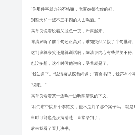
“你那件事就办的不错嘛，老百姓都念你的好。
别整天和一些不三不四的人去喝酒。”
高育良说着说着又脸色一变，严肃起来。
陈清泉听了前半句还正高兴，谁知突然又接了半句批评
这到底算夸奖还是算训话啊，陈清泉内心有些哭笑不得
也没多想，这个时候他说啥，受着就是了。
“我知道了。”陈清泉试探着问道：“育良书记，我还有个
“说吧。”
高育良端着茶一边喝一边听陈清泉的下文。
“我们市中院那个李耀文，他不是判了那个案子吗，就是
当时可能也是没搞清楚，直接给判了。
后来我看了看判决书。