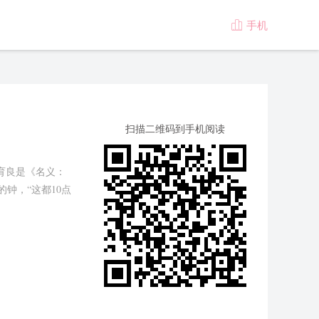
手机

版
扫描二维码到手机阅读
育良是《名义：
钟，“这都10点