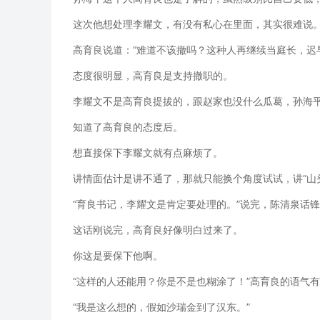
这次他想处理李耀文，有没有私心在里面，其实很难说
高育良说道：“难道不该撤吗？这种人再继续当庭长，迟
态度很明显，高育良是支持撤职的。
李耀文不是高育良提拔的，跟赵家也没什么瓜葛，孙海
知道了高育良的态度后。
想直接保下李耀文就有点麻烦了。
讲情面估计是讲不通了，那就只能换个角度试试，讲“山
“育良书记，李耀文是肯定要处理的。”说完，陈清泉话锋
这话刚说完，高育良好像明白过来了。
你这是要保下他啊。
“这样的人还能用？你是不是也糊涂了！”高育良的语气
“我是这么想的，假如沙瑞金到了汉东。”