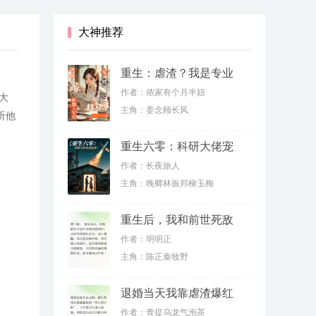
大神推荐
重生：虐渣？我是专业
的
作者：侬家有个月半妞
大
主角：姜念顾长风
听他
重生六零：科研大佬宠
妻虐渣
作者：长夜旅人
主角：晚卿林振邦柳玉梅
重生后，我和前世死敌
联手虐渣
作者：明明正
主角：陈正秦牧野
退婚当天我靠虐渣爆红
了
作者：青提乌龙气泡茶