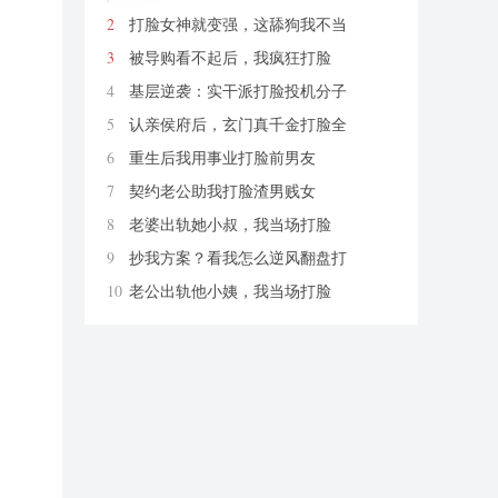
2
打脸女神就变强，这舔狗我不当
了
爱你老ma
3
被导购看不起后，我疯狂打脸
柚紫汁
4
基层逆袭：实干派打脸投机分子
炭烤切糕
5
认亲侯府后，玄门真千金打脸全
京城
烟幼
6
重生后我用事业打脸前男友
财神爷保佑我发大财哦
7
契约老公助我打脸渣男贱女
无花带雨
8
老婆出轨她小叔，我当场打脸
匿名
9
抄我方案？看我怎么逆风翻盘打
脸
思远方圆
10
老公出轨他小姨，我当场打脸
匿名