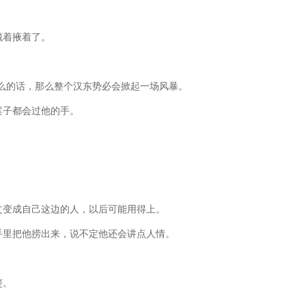
藏着掖着了。
么的话，那么整个汉东势必会掀起一场风暴。
案子都会过他的手。
文变成自己这边的人，以后可能用得上。
手里把他捞出来，说不定他还会讲点人情。
楚。