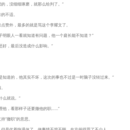
的，没细细琢磨，就那么给判了。”
来的不适。
泉点赞外，最多的就是骂这个李耀文了。
子明眼人一看就知道有问题，他一个庭长能不知道？”
还好，最后没造成什么影响。”
是知道的，他其实不坏，这次的事也不过是一时脑子没转过来。”
情。
什么就说。”
理他，看那样子还要撤他的职……”
持“撤职”的意思。
，但是仗着快退休了，做事情不管不顾，在京州得罪了不少人。