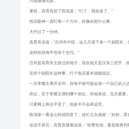
只能慢慢试探。
果然，高育良想了想说道：“行了，我知道了。”
然后眼神一直盯着一个方向，好像在想什么事。
大约过了一分钟。
高育良说道：“吕州市中院，这几天退下来一个副院长，
这样给孙海平也有个交代。”
吕州是高育良主政过的地方，现在他又是汉东三把手，
安排个副院长这种事，打个电话基本就能搞定。
一旦李耀文离开京州，孙海平很可能会填一个自己的人
所以，至于李耀文调到哪个岗位，对他来说，无关紧要
只要网上舆论平息了，他多半不会再追究。
陈清泉一看这么快就同意了，连忙点头感谢：“好的，育
这还不算完，高育良接着说道：“你警告他，要是敢再判