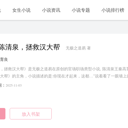
说
女生小说
小说资讯
小说专题
小说排行榜
陈清泉，拯救汉大帮
无极之道易 著
育良
，拯救汉大帮》是无极之道易在原创的官场职场类型小说, 陈清泉王秦高
大帮》的主角，小说描述的是:你现在才起来，这都…”说着看了一眼墙上的
不是个睡懒觉的人呐。听他这么说，金月梅翻了个白……...
间：
2025-11-03
放入书架