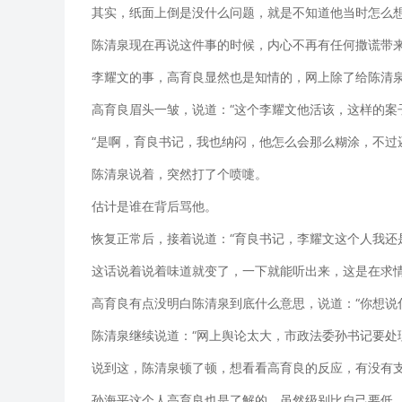
其实，纸面上倒是没什么问题，就是不知道他当时怎么想
陈清泉现在再说这件事的时候，内心不再有任何撒谎带
李耀文的事，高育良显然也是知情的，网上除了给陈清
高育良眉头一皱，说道：“这个李耀文他活该，这样的案
“是啊，育良书记，我也纳闷，他怎么会那么糊涂，不过
陈清泉说着，突然打了个喷嚏。
估计是谁在背后骂他。
恢复正常后，接着说道：“育良书记，李耀文这个人我还
这话说着说着味道就变了，一下就能听出来，这是在求
高育良有点没明白陈清泉到底什么意思，说道：“你想说
陈清泉继续说道：“网上舆论太大，市政法委孙书记要处
说到这，陈清泉顿了顿，想看看高育良的反应，有没有支
孙海平这个人高育良也是了解的，虽然级别比自己要低