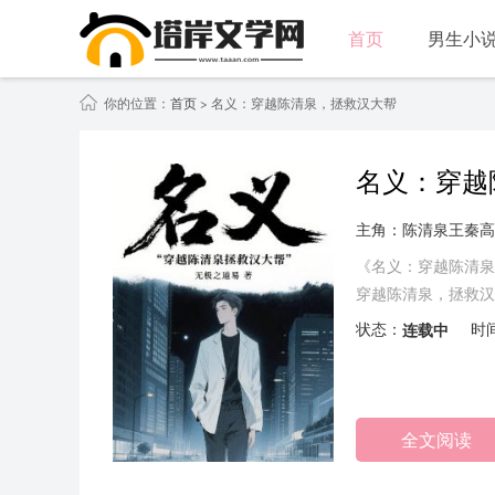
首页
男生小
你的位置：
首页
> 名义：穿越陈清泉，拯救汉大帮
名义：穿越
主角：陈清泉王秦高
《名义：穿越陈清泉
穿越陈清泉，拯救汉
多了。”印象里，她
状态：
连载中
时
全文阅读