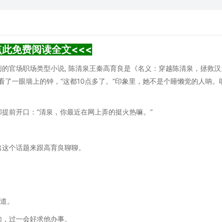
点此免费阅读全文<<<
的官场职场类型小说, 陈清泉王秦高育良是《名义：穿越陈清泉，拯救汉
看了一眼墙上的钟，“这都10点多了。”印象里，她不是个睡懒觉的人呐。
提前开口：“清泉，你最近在网上弄的挺火热嘛。”
出这个话题来跟高育良聊聊。
说道。
句，过一会好求他办事。