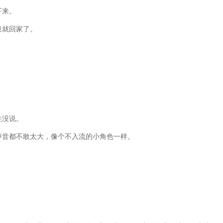
下来。
泉就回家了。
。
住没说。
声音都不敢太大，像个不入流的小角色一样。