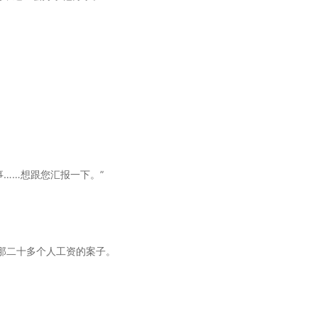
。
。
事……想跟您汇报一下。”
那二十多个人工资的案子。