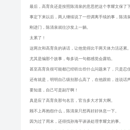
最后，高育良还是按照陈清泉的意思把这个李耀文保了
事定下来以后，两人继续说了一些调离手续的事，陈清
刚进门，陈清泉就往沙发上一躺。
太累了！
这两次和高育良的谈话，让他觉得比干两天体力活还累
尤其是编那个故事，每多说一句都感觉会露馅。
甚至高育良很可能都已经听出些什么问题来了，只是忍
还有就是，明明自己级别那么高了，在他跟前，连说话
要知道，自己可是副厅啊！
真是应了高育良那句名言，官当多大才算大啊。
顾不上再抱怨什么，陈清泉只想再好好休息一下。
因为过了周末，还得找孙海平谈谈处理李耀文的事。