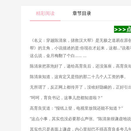
精彩阅读
章节目录
>>>
《名义：穿越陈清泉，拯救汉大帮》是无极之道易在原创
帮》的主角，小说描述的是:你现在才起来，这都…”说着
这么说，金月梅翻了个白…… ...
陈清泉把茶泡好了，递给高育良后，还没落座，高育良却
陈清泉知道，这肯定又是指的那二十几个人工资的事。
无所谓了，反正网上都传开了，没啥好隐瞒的，正好引
“呵呵，育良书记，这事儿您都知道啦？”
高育良笑道：“报纸上登，电视里放我还能不知道？”
“这点小事，其实也没必要那么声张。”陈清泉很谦虚地
其实也只是表面上谦虚，内心里却巴不得高育良多夸几