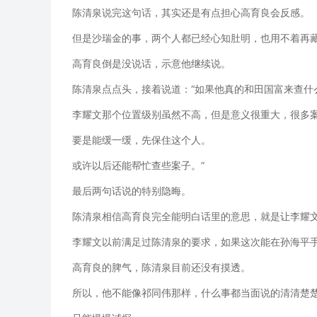
陈清泉说完这句话，其实还是有点担心高育良会反感。
但是沙瑞金的事，两个人都已经心知肚明，也用不着再
高育良倒是没说话，示意他继续说。
陈清泉点点头，接着说道：“如果他真的和田国富来查什
李耀文那个位置级别虽然不高，但是意义很重大，很多
要是能缓一缓，先保住这个人。
或许以后还能帮忙查些案子。”
最后两句话说的特别隐晦。
陈清泉相信高育良完全能明白话里的意思，就是让李耀
李耀文以前满足过陈清泉的要求，如果这次能在孙海平
高育良的脾气，陈清泉目前还没有摸透。
所以，他不能像祁同伟那样，什么事都当面说的清清楚