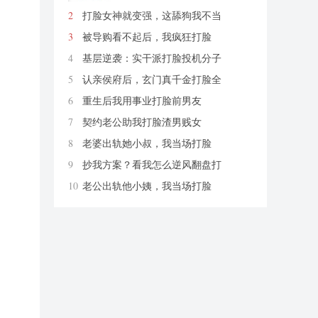
2
打脸女神就变强，这舔狗我不当
了
爱你老ma
3
被导购看不起后，我疯狂打脸
柚紫汁
4
基层逆袭：实干派打脸投机分子
炭烤切糕
5
认亲侯府后，玄门真千金打脸全
京城
烟幼
6
重生后我用事业打脸前男友
财神爷保佑我发大财哦
7
契约老公助我打脸渣男贱女
无花带雨
8
老婆出轨她小叔，我当场打脸
匿名
9
抄我方案？看我怎么逆风翻盘打
脸
思远方圆
10
老公出轨他小姨，我当场打脸
匿名