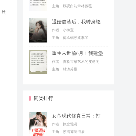
主角：顾砚白沈聿林薇薇
，然
退婚虐渣后，我转身继
承千亿家产
作者：小铃宝
主角：傅承砚苏柔李琴
重生末世前6月！我建堡
垒虐渣男
作者：喜欢古筝艺术的皮逻阁
主角：林涛苏曼
同类排行
女帝现代修真日常：打
脸虐渣撒狗粮
作者：执念雅贤
主角：苏清鸢陆衍辰