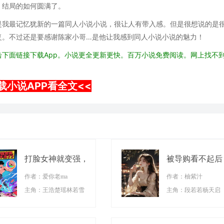
，结局的如何圆满了。
是我最记忆犹新的一篇同人小说小说，很让人有带入感。但是很想说的是
复。不过还是要感谢陈家小哥…是他让我感到同人小说小说的魅力！
下面链接下载App。小说更全更新更快。百万小说免费阅读。网上找不
载小说APP看全文<<
打脸女神就变强，
被导购看不起后
这舔狗我不当了
我疯狂打脸
作者：爱你老ma
作者：柚紫汁
主角：王浩楚瑶林若雪
主角：段若若杨天启