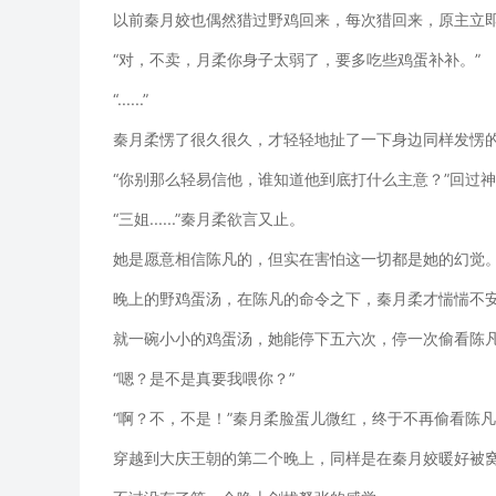
以前秦月姣也偶然猎过野鸡回来，每次猎回来，原主立
“对，不卖，月柔你身子太弱了，要多吃些鸡蛋补补。”
“......”
秦月柔愣了很久很久，才轻轻地扯了一下身边同样发愣的秦月
“你别那么轻易信他，谁知道他到底打什么主意？”回过
“三姐......”秦月柔欲言又止。
她是愿意相信陈凡的，但实在害怕这一切都是她的幻觉
晚上的野鸡蛋汤，在陈凡的命令之下，秦月柔才惴惴不
就一碗小小的鸡蛋汤，她能停下五六次，停一次偷看陈
“嗯？是不是真要我喂你？”
“啊？不，不是！”秦月柔脸蛋儿微红，终于不再偷看陈
穿越到大庆王朝的第二个晚上，同样是在秦月姣暖好被