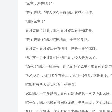
“家主，您先吃！”
“你们也吃。”被人这么服侍,陈凡有些不习惯。
“谢谢家主！”
秦月柔说了谢谢，就和秦月姣端着食物走开。
“你们去哪？”陈凡吃惊地放下手中的食物。
秦月柔和秦月姣回头看他时，也是一脸的惊讶。
他之前一直不让她们和他同桌，今天是怎么了。
“该死！”陈凡一拍额头，他也记起了原主不准秦家姐妹
“从今天起，你们要坐在桌上，我们一起吃，这是命令。”
吃饭时有两大美女陪着，多香呀。
嫁给陈凡一年多以来，秦家姐妹还是第一次吃得那么好
吃完饭，陈凡估摸着时间应该是下午两三点，这个点镇
冬日日落比较快，这个时候再出去已是不可能，陈凡吩