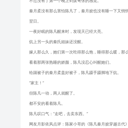
不过没有了第一个晚上剑拔弩张的感觉。
秦月柔没有那么害怕陈凡了，秦月姣也没有睡一下又悄
翌日。
一夜好眠的陈凡醒来时，发现天已经大亮。
炕上另一头的秦氏姐妹还没醒。
嫁人那么久，她们第一次吃得那么饱，睡得那么暖，那
看着那两张熟睡的娇颜，陈凡没忍心叫醒她们。
给踢被子的秦月柔盖好被子，陈凡蹑手蹑脚地下炕。
“家主！”
但陈凡一动，两人就醒了。
都不安的看着陈凡。
陈凡叹口气：“走吧，去卖东西。”
网友月影依风点评：陈家小哥的《陈凡秦月姣穿越古代