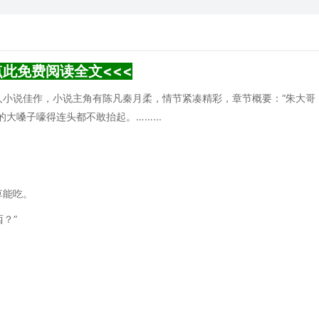
点此免费阅读全文<<<
人小说佳作，小说主角有陈凡秦月柔，情节紧凑精彩，章节概要：“朱大哥
大嗓子嚎得连头都不敢抬起。……...
草能吃。
？”