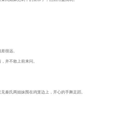
。
。
相差很远。
着，并不敢上前来问。
只见秦氏两姐妹围在鸡笼边上，开心的手舞足蹈。