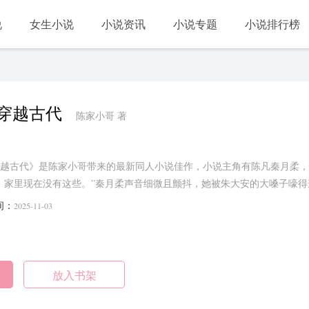
说
女生小说
小说资讯
小说专题
小说排行榜
穿越古代
陈家小哥 著
越古代》是陈家小哥带来的最新同人小说佳作，小说主角有陈凡秦月柔，
，家里现在没有这些。”秦月柔声音细微且颤抖，她被朱大安的大嗓子嚎得
间：
2025-11-03
放入书架