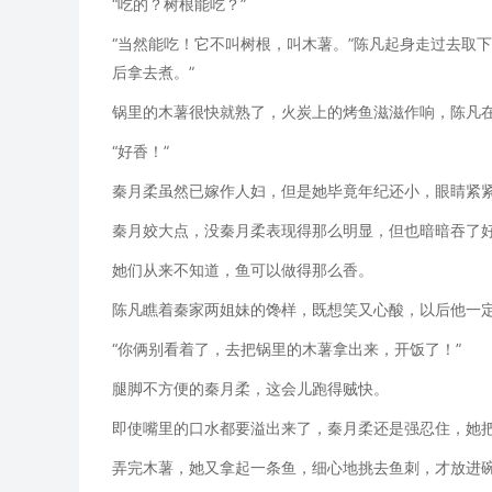
“吃的？树根能吃？”
“当然能吃！它不叫树根，叫木薯。”陈凡起身走过去取
后拿去煮。”
锅里的木薯很快就熟了，火炭上的烤鱼滋滋作响，陈凡
“好香！”
秦月柔虽然已嫁作人妇，但是她毕竟年纪还小，眼睛紧
秦月姣大点，没秦月柔表现得那么明显，但也暗暗吞了
她们从来不知道，鱼可以做得那么香。
陈凡瞧着秦家两姐妹的馋样，既想笑又心酸，以后他一
“你俩别看着了，去把锅里的木薯拿出来，开饭了！”
腿脚不方便的秦月柔，这会儿跑得贼快。
即使嘴里的口水都要溢出来了，秦月柔还是强忍住，她
弄完木薯，她又拿起一条鱼，细心地挑去鱼刺，才放进