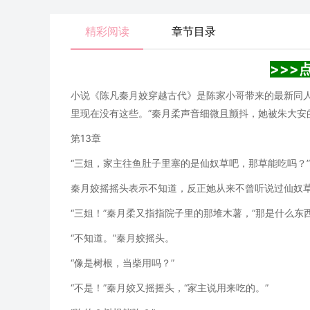
精彩阅读
章节目录
>>>
小说《陈凡秦月姣穿越古代》是陈家小哥带来的最新同
里现在没有这些。”秦月柔声音细微且颤抖，她被朱大安的
第13章
“三姐，家主往鱼肚子里塞的是仙奴草吧，那草能吃吗？”
秦月姣摇摇头表示不知道，反正她从来不曾听说过仙奴
“三姐！”秦月柔又指指院子里的那堆木薯，“那是什么东西
“不知道。”秦月姣摇头。
“像是树根，当柴用吗？”
“不是！”秦月姣又摇摇头，“家主说用来吃的。”