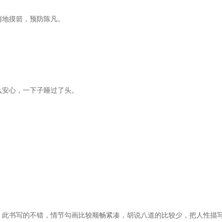
悄地摸箭，预防陈凡。
么安心，一下子睡过了头。
》此书写的不错，情节勾画比较顺畅紧凑，胡说八道的比较少，把人性描