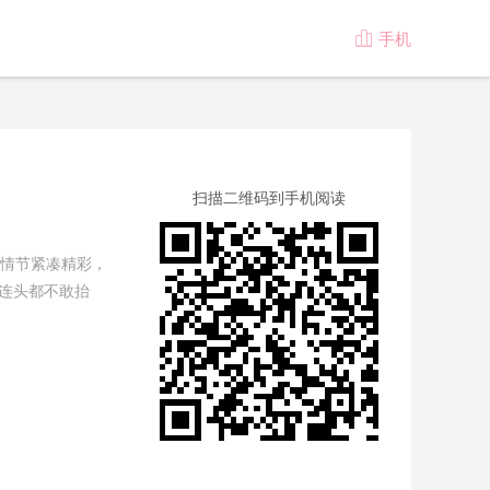
手机

版
扫描二维码到手机阅读
情节紧凑精彩，
连头都不敢抬