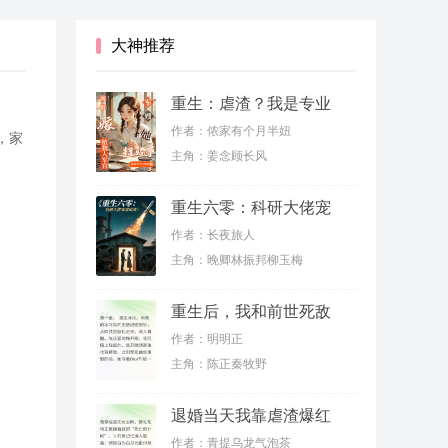
大神推荐
重生：虐渣？我是专业
的
作者：侬家有个月半妞
，家
主角：姜念顾长风
重生六零：科研大佬宠
妻虐渣
作者：长夜旅人
主角：晚卿林振邦柳玉梅
重生后，我和前世死敌
联手虐渣
作者：明明正
主角：陈正秦牧野
退婚当天我靠虐渣爆红
了
作者：青提乌龙气泡茶