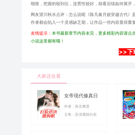
细致，把握的较到位，连贯性较好，就看后续如何展开
网友望川秋水点评：怎么说呢《陈凡秦月姣穿越古代》
作者都会陷入一个灵感缺乏期，让作品一些内容显得重
友情提示：
本书最新章节内容未完，更多精彩内容请点击
小说这里都有哦！
>>下
大家还在看
女帝现代修真日
常：打脸虐渣撒狗
作者：执念雅贤
粮
主角：苏清鸢陆衍辰