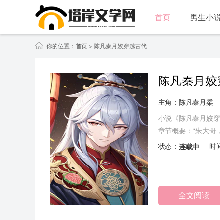
首页
男生小
你的位置：
首页
> 陈凡秦月姣穿越古代
陈凡秦月姣
主角：陈凡秦月柔
小说《陈凡秦月姣穿
章节概要：“朱大哥
起。……...
状态：
连载中
时
全文阅读