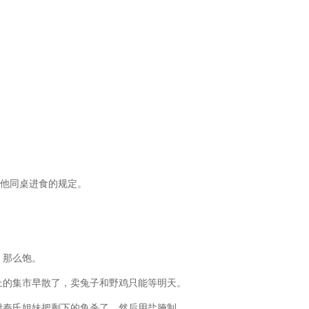
与他同桌进食的规定。
，那么饱。
上的集市早散了，卖兔子和野鸡只能等明天。
咐秦氏姐妹把剩下的鱼杀了，然后用盐腌制。