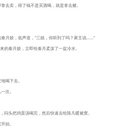
即拿去卖，得了钱不是买酒喝，就是拿去赌。
姣，低声道，“三姐，你听到了吗？家主说......”
神来的秦月姣，立即给秦月柔泼了一盆冷水。
。
安地喝下去。
凡一次。
凡，闷头把鸡蛋汤喝完，然后快速去给陈凡暖被窝。
窝开始。