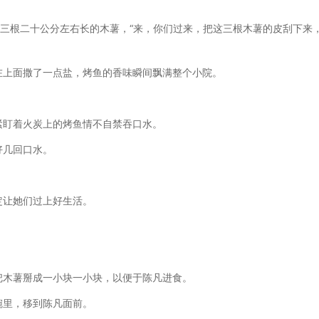
下三根二十公分左右长的木薯，“来，你们过来，把这三根木薯的皮刮下来
在上面撒了一点盐，烤鱼的香味瞬间飘满整个小院。
紧盯着火炭上的烤鱼情不自禁吞口水。
好几回口水。
定让她们过上好生活。
把木薯掰成一小块一小块，以便于陈凡进食。
碗里，移到陈凡面前。