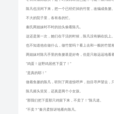
陈凡也没闲下来，把一个已经烂掉的竹筐，改编成鱼篓
不大的院子里，各有各的忙。
秦氏两姐妹时不时的抬头偷看陈凡。
这还是第一次，她们在干活的时候，陈凡没有躺在炕上
也不知道他在做什么，做竹筐吗？看上去和一般的竹筐
两姐妹对陈凡手里的鱼篓甚是好奇，但是只敢远远地看
“鸡蛋！这野鸡居然下蛋了！”
“是真的耶！”
做着鱼篓的陈凡，听到了两道惊呼声，抬目寻声望去，
陈凡摇头笑笑，还真是两个小女孩。
“那我们把下蛋那只鸡留下来，不卖了！”陈凡道。
“不卖？”秦月柔惊讶地看向陈凡。