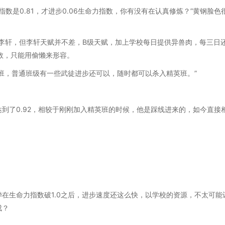
指数是0.81，才进步0.06生命力指数，你有没有在认真修炼？”黄钢脸色
训斥李轩，但李轩天赋并不差，B级天赋，加上学校每日提供异兽肉，每三日
指数，只能用偷懒来形容。
班，普通班级有一些武徒进步还可以，随时都可以杀入精英班。”
到了0.92，相较于刚刚加入精英班的时候，他是踩线进来的，如今直接
在生命力指数破1.0之后，进步速度还这么快，以学校的资源，不太可能
成？