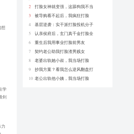
2
打脸女神就变强，这舔狗我不当
了
爱你老ma
3
被导购看不起后，我疯狂打脸
柚紫汁
4
基层逆袭：实干派打脸投机分子
幻想
炭烤切糕
5
认亲侯府后，玄门真千金打脸全
京城
烟幼
6
重生后我用事业打脸前男友
财神爷保佑我发大财哦
7
契约老公助我打脸渣男贱女
无花带雨
8
老婆出轨她小叔，我当场打脸
匿名
9
抄我方案？看我怎么逆风翻盘打
脸
思远方圆
10
老公出轨他小姨，我当场打脸
匿名
在学
级剑
体力
身