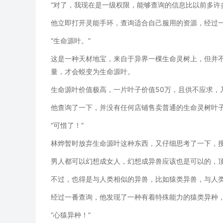
“对了，我现在是一级权限，能够查询的信息比以前多许
他立即打开灵能手环，查询适合自己服用的资源，经过
“生命源叶。”
这是一种天材地宝，来自于异界一棵生命灵树上，但并
量，才会蜕变为生命源叶。
生命源叶价值极高，一片叶子价值50万，且供不应求，
他查询了一下，并没有任何店铺售卖普通的生命灵树叶
“可惜了！”
林烨暂时放弃生命源叶这种东西，又仔细思考了一下，
男人都可以幻想成女人，幻想成异兽应该也是可以的，
不过，也得是与人类相似的异兽，比如猿类异兽，与人
经过一番查询，他发现了一种有着特殊能力的猿类异种
“心猿异种！”