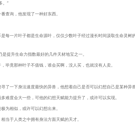
多。”
一番查询，他发现了一种好东西。
不是每一片叶子都是生命源叶，仅仅少数叶子经过漫长时间汲取生命灵树
乃是提升生命力指数最好的几件天材地宝之一。
子，毕竟那种叶子不值钱，谁会买啊，没人买，也就没有人卖。
搜寻了一下身法速度最快的异兽，他想着自己是否可以幻想自己是某种异
顶多难度会大一些，可他的幻想天赋能力提升了，或许可以实现。
类极为相似，或许可以幻想出来。
，相当于人类之中拥有身法方面天赋的天才。