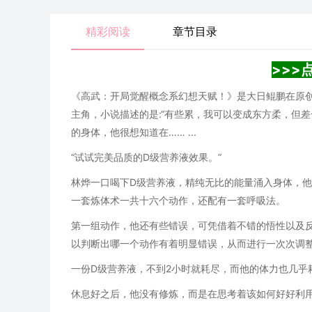
精彩阅读
章节目录
>>>
《高武：开局觉醒概念系幻想天赋！》是大日鲲鹏在原创
主角，小说描述的是:“有些累，我可以变成东方柔，但
的身体，他很想知道在…… ...
“试试完美品质的D级营养液效果。”
林烨一口喝下D级营养液，精纯无比的能量涌入身体，
一套炼体术一共十六个动作，还配有一套呼吸法。
第一组动作，他还有些错误，可凭借着不错的悟性以及
以判断出哪一个动作有着明显错误，从而进行一次次调
一份D级营养液，不到2小时就耗尽，而他的体力也几乎
休息好之后，他没有修炼，而是在思考着该如何好好利