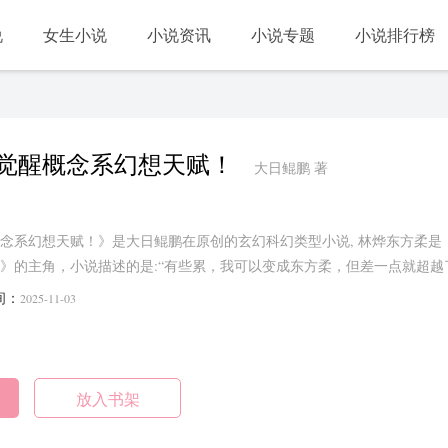
说
女生小说
小说资讯
小说专题
小说排行榜
觉醒概念系幻想天赋！
大日鲲鹏 著
念系幻想天赋！》是大日鲲鹏在原创的玄幻科幻类型小说, 林烨东方柔是
》的主角，小说描述的是:“有些累，我可以变成东方柔，但差一点就超越
继续打开灵能手段，扫描自己的身体，他很想知道在……...
间：
2025-11-03
放入书架