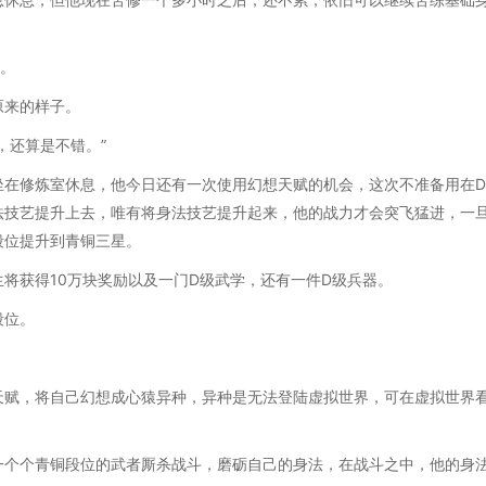
慨。
原来的样子。
，还算是不错。”
坐在修炼室休息，他今日还有一次使用幻想天赋的机会，这次不准备用在
法技艺提升上去，唯有将身法技艺提升起来，他的战力才会突飞猛进，一
段位提升到青铜三星。
将获得10万块奖励以及一门D级武学，还有一件D级兵器。
段位。
天赋，将自己幻想成心猿异种，异种是无法登陆虚拟世界，可在虚拟世界
一个个青铜段位的武者厮杀战斗，磨砺自己的身法，在战斗之中，他的身