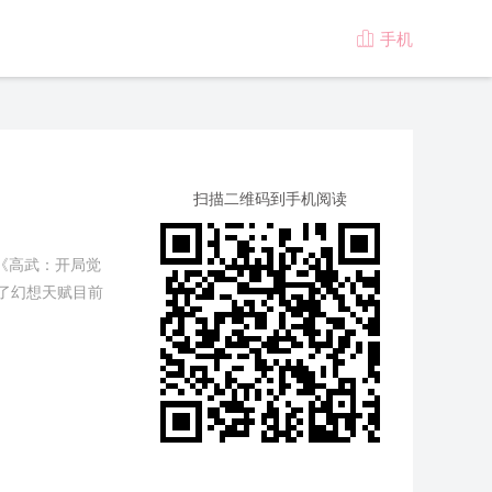
手机

版
扫描二维码到手机阅读
《高武：开局觉
了幻想天赋目前