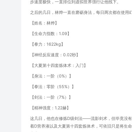
步速度极快，一直排位到虚拟世界强行让他线下。
之后的几日，林烨一直在磨砺身法，每日两次都在使用
【姓名：林烨】
【生命力指数：1.09】
【拳力：1622kg】
【神经反应速度：0.02秒】
【大夏第十四套炼体术：入门】
【身法：一阶（0%）】
【拳法：零阶（55%）】
【剑法：一阶（7%）】
【精神强度：1.22赫】
这几日，他也在修炼D级剑法——流影剑术，但毕竟没
着D营养液以及大夏第十四套炼体术，可依旧只是将生命力指