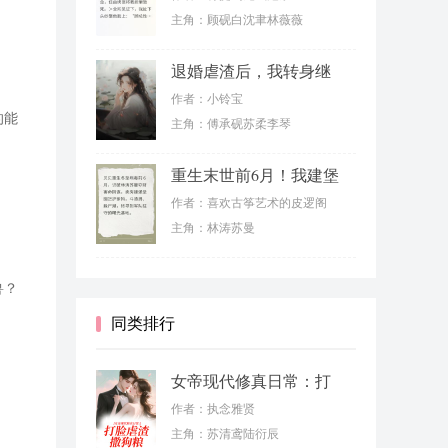
主角：顾砚白沈聿林薇薇
退婚虐渣后，我转身继
承千亿家产
作者：小铃宝
的能
主角：傅承砚苏柔李琴
重生末世前6月！我建堡
垒虐渣男
作者：喜欢古筝艺术的皮逻阁
主角：林涛苏曼
兽？
同类排行
女帝现代修真日常：打
脸虐渣撒狗粮
作者：执念雅贤
主角：苏清鸢陆衍辰