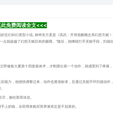
点此免费阅读全文<<<
的玄幻科幻类型小说, 林烨东方柔是《高武：开局觉醒概念系幻想天赋！
差一点就超越了幻想天赋目前的极限。”随后，他继续打开灵能手段，扫描
他立即修炼大夏第十四套炼体术，才刚摆出第一个动作，就感受到了疼痛
反应能力，他很快调整过来，动作也逐渐标准，且通过灵能手环扫描动作
整。
耗尽，躺在那里休息。
用手上的钱，全部用来购买营养液肯定是不划算的。