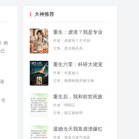
大神推荐
重生：虐渣？我是专业
的
作者：侬家有个月半妞
》的
主角：姜念顾长风
自己
重生六零：科研大佬宠
妻虐渣
作者：长夜旅人
主角：晚卿林振邦柳玉梅
，这
重生后，我和前世死敌
，可
联手虐渣
作者：明明正
主角：陈正秦牧野
退婚当天我靠虐渣爆红
了
作者：青提乌龙气泡茶