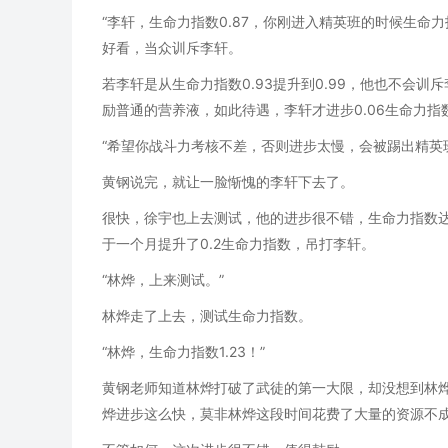
“李轩，生命力指数0.87，你刚进入精英班的时候生命力
好看，当众训斥李轩。
若李轩是从生命力指数0.93提升到0.99，他也不会
励普通的营养液，如此待遇，李轩才进步0.06生命力
“希望你战斗力考核不差，否则进步太慢，会被踢出精英
黄钢说完，就让一脸惭愧的李轩下去了。
很快，徐宇也上去测试，他的进步很不错，生命力指数达
于一个月提升了0.2生命力指数，吊打李轩。
“林烨，上来测试。”
林烨走了上去，测试生命力指数。
“林烨，生命力指数1.23！”
黄钢老师知道林烨打破了武徒的第一大限，却没想到林烨
烨进步这么快，莫非林烨这段时间花费了大量的资源不