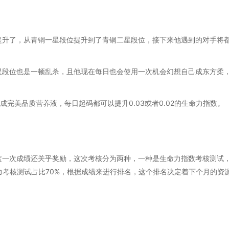
提升了，从青铜一星段位提升到了青铜二星段位，接下来他遇到的对手将
星段位也是一顿乱杀，且他现在每日也会使用一次机会幻想自己成东方柔
完美品质营养液，每日起码都可以提升0.03或者0.02的生命力指数。
这一次成绩还关乎奖励，这次考核分为两种，一种是生命力指数考核测试
力考核测试占比70%，根据成绩来进行排名，这个排名决定着下个月的资