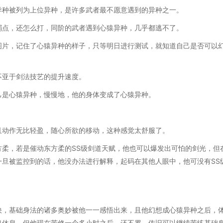
异种被列为上位异种，是许多武者最不愿意遇到的异种之一。
弱点，还怎么打，同阶的武者遇到心猿异种，几乎都逃不了。
图片，记住了心猿异种的样子，只等明日进行测试，就知道自己是否可以
不亚于剑法技艺的提升速度。
己是心猿异种，慢慢地，他的身体变成了心猿异种。
且动作无比轻盈，随心所欲的移动，这种感觉太舒服了。
柔，若是催动东方柔的SS级剑道天赋，他也可以爆发出可怕的剑光，但
旦被监控到的话，他没办法进行解释，起码在其他人眼中，他可没有SS
快，基础身法的诸多奥妙被他一一感悟出来，且他幻想成心猿异种之后，
息休息，但他现在苦修一个多小时之后，还不累，依旧可以继续苦练基础