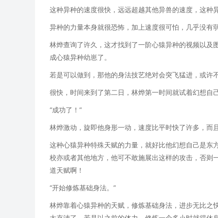
这种异种的速度很快，远远超越其他异兽的速度，这种
异种的力量本身就很恐怖，加上速度很可怕，几乎没有
林烨查询了许久，这才找到了一阶心猿异种的视频以及
成心猿异种幼崽了。
若是可以做到，那他的身法技艺绝对会突飞猛进，或许
很快，时间来到了第二日，林烨第一时间就试着幻想自
“成功了！”
林烨激动，旋即他身形一动，速度比平时快了许多，而
这种心猿异种特殊天赋的力量，就好比他幻想自己是东方
校亦或者其他地方，他可不敢施展出这样的攻击，否则一
道天赋啊！
“开始修炼基础身法。”
林烨靠着心猿异种的天赋，修炼基础身法，进步无比之
太充沛了，若是以之前的体力，修炼一个多小时就得休