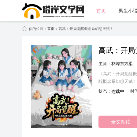
首页
男生小
你的位置：
首页
> 高武：开局觉醒概念系幻想天赋！
高武：开局
主角：林烨东方柔
《高武：开局觉醒概
醒概念系幻想天赋！
的极限。”随后，他
状态：
连载中
时
全文阅读