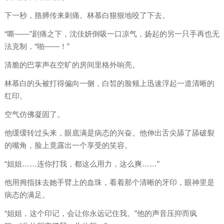
下一秒，胳膊传来刺痛。林慕白狠狠地咬了下去。
“嘶——”剧痛之下，沈佳妍倒吸一口凉气，扬起的另一只手再也无
法克制，“啪——！”
清脆的巴掌声在空旷的房间里格外响亮。
林慕白的头被打得偏向一侧，白皙的脸颊上迅速浮起一道清晰的
红印。
空气仿佛凝固了。
他缓缓转过头来，眼底满是病态的兴奋。他伸出舌尖舔了舔破裂
的嘴角，脸上竟露出一个享受的笑容。
“姐姐……连你打我，都这么用力，这么爽……”
他用拇指抹去她手臂上的血珠，看着那个清晰的牙印，眼神里是
病态的满足。
“姐姐，这个印记，会让你永远记住我。”他的声音压抑而疯