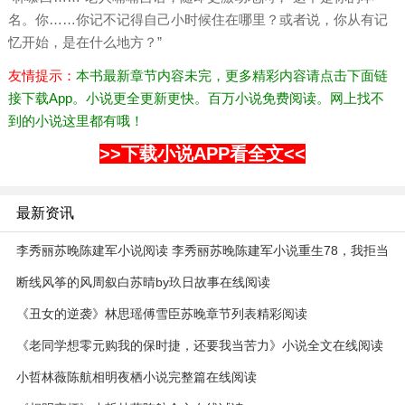
名。你……你记不记得自己小时候住在哪里？或者说，你从有记
忆开始，是在什么地方？”
友情提示：
本书最新章节内容未完，更多精彩内容请点击下面链
接下载App。小说更全更新更快。百万小说免费阅读。网上找不
到的小说这里都有哦！
>>下载小说APP看全文<<
最新资讯
李秀丽苏晚陈建军小说阅读 李秀丽苏晚陈建军小说重生78，我拒当
前妻的接盘侠
断线风筝的风周叙白苏晴by玖日故事在线阅读
《丑女的逆袭》林思瑶傅雪臣苏晚章节列表精彩阅读
《老同学想零元购我的保时捷，还要我当苦力》小说全文在线阅读
陈峰张天莉周静小说阅读
小哲林薇陈航相明夜栖小说完整篇在线阅读