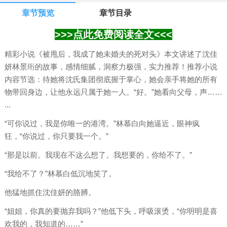
章节预览
章节目录
>>>点此免费阅读全文<<<
精彩小说《被甩后，我成了她未婚夫的死对头》本文讲述了沈佳
妍林景珩的故事，感情细腻，洞察力极强，实力推荐！推荐小说
内容节选：待她将沈氏集团彻底握于掌心，她会亲手将她的所有
物带回身边，让他永远只属于她一人。“好。”她看向父母，声……
...
“可你说过，我是你唯一的港湾。”林慕白向她逼近，眼神疯
狂，“你说过，你只要我一个。”
“那是以前。我现在不这么想了。我想要的，你给不了。”
“我给不了？”林慕白低沉地笑了。
他猛地抓住沈佳妍的胳膊。
“姐姐，你真的要抛弃我吗？”他低下头，呼吸滚烫，“你明明是喜
欢我的，我知道的……”