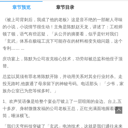
章节预览
章节目录
《被上司背刺后，我成了他的老板》这是音不绝的一部耐人寻味
的小说，小说情节很生动！主角是陈默赵天龙，讲述了：工程师
顿了顿，语气有些迟疑，「从公开的摘要看，似乎是针对我们
「玄武」体系在极端工况下可能存在的材料相变失稳问题，这个
专利…… ...
庆功宴上，陈默为公司攻克核心技术，功劳却被总监和他侄子顶
替。
总监以莫须有罪名将陈默开除，并动用关系对其全行业封杀。走
投无路时,他拨通了母亲留下的神秘号码。电话那头：「少爷，家
族办公室已为您等候多时。」
1、欢声笑语像是给整个宴会厅镀上了一层喧闹的金边。台上,五
十多岁、身材微微发福的公司老板王总，正红光满面地握着话
筒，唾沫横飞。
「我们天穹科技突破了「玄武」电池技术，这就是我们通往未来