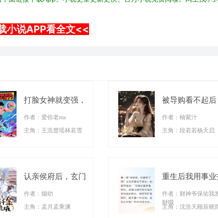
载小说APP看全文<<
打脸女神就变强，
被导购看不起后
这舔狗我不当了
我疯狂打脸
作者：爱你老ma
作者：柚紫汁
主角：王浩楚瑶林若雪
主角：段若若杨天启
认亲侯府后，玄门
重生后我用事业
真千金打脸全京城
脸前男友
作者：烟幼
作者：财神爷保佑我
财哦
主角：孟月孟乘渊
主角：沈浩天顾辰晓