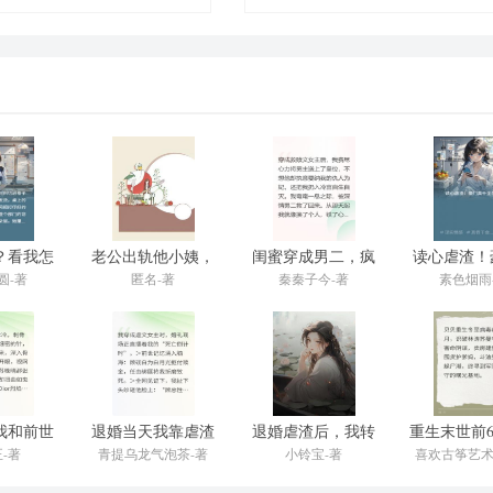
？看我怎
老公出轨他小姨，
闺蜜穿成男二，疯
读心虐渣！
翻盘打脸
我当场打脸
狂氪金助我虐渣
千金杀
圆-著
匿名-著
秦秦子今-著
素色烟雨
我和前世
退婚当天我靠虐渣
退婚虐渣后，我转
重生末世前
手虐渣
爆红了
身继承千亿家产
建堡垒虐
-著
青提乌龙气泡茶-著
小铃宝-著
喜欢古筝艺
阁-著