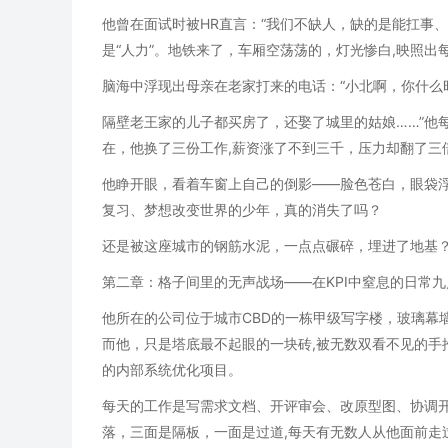
他曾在面试时被HR直言：“我们不缺人，缺的是能扛事
是“人力”。地铁来了，车厢空荡荡的，灯光惨白,映照
脑海中浮现出母亲在老家打来的电话：“小北啊，你什么
隔壁老王家的儿子都买房了，还娶了城里的姑娘……”他每
在，他换了三份工作,薪资涨了不到三千，压力却翻了三
他睁开眼，看着车窗上自己的倒影——脸色苍白，眼袋浮
复习、梦想改变世界的少年，真的消失了吗？
还是被这座城市的钢筋水泥，一点点碾碎，埋进了地基
第二章：格子间里的无声战场——在KPI中窒息的日常
他所在的公司位于城市CBD的一栋甲级写字楼，玻璃幕
而他，只是塔底最不起眼的一块砖,被无数双看不见的手
的内部系统优化项目。
每天的工作是写需求文档、开评审会、改原型图、协调开
落，三面是隔板，一面是过道,每天有无数人从他面前走