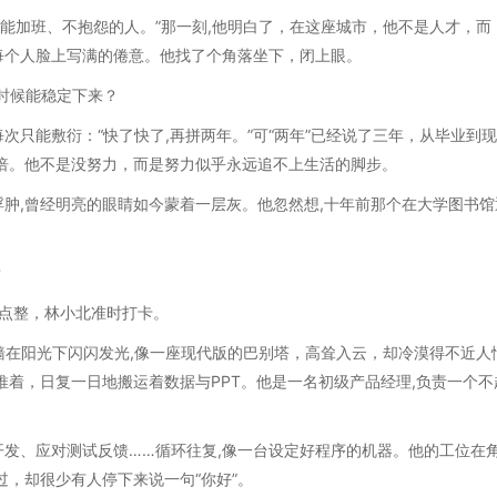
、能加班、不抱怨的人。”那一刻,他明白了，在这座城市，他不是人才，而
出每个人脸上写满的倦意。他找了个角落坐下，闭上眼。
时候能稳定下来？
次只能敷衍：“快了快了,再拼两年。”可“两年”已经说了三年，从毕业到现
倍。他不是没努力，而是努力似乎永远追不上生活的脚步。
肿,曾经明亮的眼睛如今蒙着一层灰。他忽然想,十年前那个在大学图书馆
？
九点整，林小北准时打卡。
墙在阳光下闪闪发光,像一座现代版的巴别塔，高耸入云，却冷漠得不近人
推着，日复一日地搬运着数据与PPT。他是一名初级产品经理,负责一个不
发、应对测试反馈……循环往复,像一台设定好程序的机器。他的工位在
过，却很少有人停下来说一句“你好”。