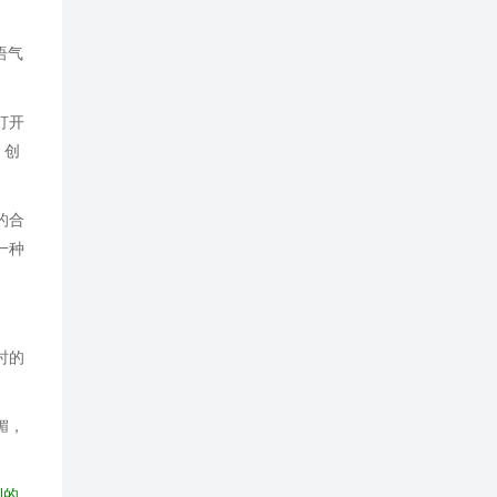
语气
打开
。创
的合
一种
时的
媚，
到的