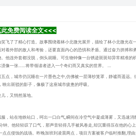
点此免费阅读全文<<<
由笑飞了了精心打造。故事围绕着林小北微光展开，描绘了林小北微光在
面对着外部的敌人和考验，还要直面内心的恐惧和矛盾。通过奋力拼搏和
物。他连外套都没脱，倒头就睡。可生物钟像一台锈迹斑斑却异常精准的
像一张……将带领读者进入一个奇幻而又真实的世界。 ...
五点，城市仍沉睡在一片墨色之中,仿佛被一层薄纱笼罩，静谧而遥远。
，映出斑驳的影子，像极了这座城市疲惫的呼吸。
旋儿，又悄然落地。
。
服，站在地铁站口，呵出一口白气,瞬间在冷空气中凝成薄雾，又迅速消
八分钟。他轻轻叹了口气，那声音轻得几乎被风卷走,却沉重得压在他的心
一点点侵蚀的战场。昨晚加班到凌晨两点，项目方案被客户临时推翻,理由