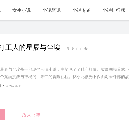
说
女生小说
小说资讯
小说专题
小说排行榜
打工人的星辰与尘埃
笑飞了了 著
星辰与尘埃是一部现代言情小说，由笑飞了了精心打造。故事围绕着林小
个充满挑战与神秘的世界中的冒险征程。林小北微光不仅面对着外部的敌
盾。通过奋力拼搏和勇往直前，林小北微光逐渐成长为一个真正勇敢和坚
间：
2026-01-11
睡。可生物钟像一台锈迹斑斑却异常精准的机器，准时在五点将他唤醒。
张……将带领读者进入一个奇幻而又真实的世界。...
放入书架