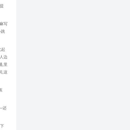
提
麻写
心跳
此起
人边
,里
,这
医
—还
剩下