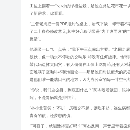
工位上摆着一个小小的绿植盆栽，是他在路边花市花十块
了新需求，你看看。
”主管老周把一份PDF甩到他桌上，语气平淡，却带着
了二十多条修改意见,其中好几条明显是“为了改而改”的*
反馈”。
他深吸一口气，点头：“我下午三点前出方案。”老周走
彼伏，像一场永不停歇的交响乐,却没有任何旋律。他环
敲代码边揉太阳穴，有人偷偷在工位上吃胃药,还有人对
面堆满了空咖啡杯和泡面盒——那是他们对抗疲惫的武器
是他们唯一能喘口气的地方，因为办公室的每一寸空气都弥
“你说，我们这么拼，到底图什么？”阿杰咬着饭团，眼
院，不是胃病就是抑郁症。
”林小北苦笑：“不拼，房租交不起，饭吃不起，连生病
青春的债，还梦想的债。
”“可拼了，就能活得更好吗？”阿杰反问，声音里带着疲