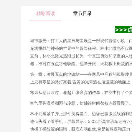
精彩阅读
章节目录
>>>
城市微光：打工人的星辰与尘埃是一部现代言情小说，
充满挑战与神秘的世界中的冒险征程。林小北微光不仅
直前，林小北微光逐渐成长为一个真正勇敢和坚定的人
器，准时在五点将他唤醒。他睁开眼，天花板上斑驳的水渍
第一章：凌晨五点的地铁站——在寒风中启程的孤影凌晨
上只有零星的路灯亮着,昏黄的光晕洒在湿漉漉的地面上
寒风从巷口吹过，卷起几张废弃的传单，在空中打了个
空气里弥漫着潮湿与冷意，仿佛连时间都被冻得缓慢了
林小北裹紧了身上那件洗得发白、边缘已微微脱线的羽绒
他低头看了看手机，屏幕显示：5:02,距离首班车还有
他揉了揉酸涩的眼睛，眼底布满血丝,像是被熬夜和压力