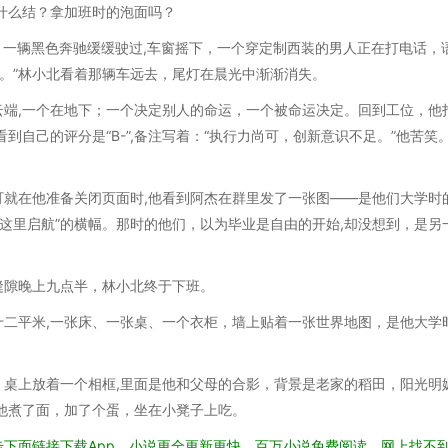
什么结？拿加班时的泡面吗？
外，一辆黑色奔驰缓缓驶过,车窗摇下，一个穿定制西装的男人正在打电话，
果。”林小北看着那辆车远去，尾灯在晨光中渐渐消失。
端,一个在地下；一个决定别人的命运，一个被命运决定。回到工位，他
到自己的评分是“B-”,备注写着：“执行力尚可，创新意识不足。”他苦笑
就在他准备关闭页面时,他看到阿杰在群里发了一张图——是他们大学时
从这里启航”的横幅。那时的他们，以为毕业是自由的开始,却没想到，是另
缝隙晚上九点半，林小北终于下班。
二平米,一张床、一张桌、一个衣柜，墙上贴着一张世界地图，是他大学
桌上放着一个相框,里面是他和父母的合影，背景是老家的稻田，阳光明
他煮了面，加了个蛋，坐在小凳子上吃。
下面链接下载App。小说更全更新更快。百万小说免费阅读。网上找不