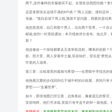
两千,连件像样的衣服都买不起。女朋友说我想结婚？拿
还是拿那张永远填不满的KPI表？”两人沉默。便利店
张扬：“项目必须下周上线,预算不是问题，我要的是结
他忽然觉得，自己和那个男人，活在两个世界。一个在云
邮箱,收到一封系统通知：本月绩效评分发布。他点开，看
新？
他连修改一个按钮都要走五道审批流程，哪来的创新？可
影。照片里，两人穿着学士服,笑容灿烂，背后是“梦想
牢笼的入场券。
第三章：出租屋里的孤独与希望——在黑暗中寻找光的
他拖着沉重的步伐回到位于城中村的出租屋。房间只有十
梦想——“走遍世界”。
如今，那张地图已经泛黄，边角卷起，像被遗忘的誓言。
笑容纯粹。他打开冰箱,里面只有半盒牛奶和一袋泡面。
友情提示：
本书最新章节内容未完，更多精彩内容请点击