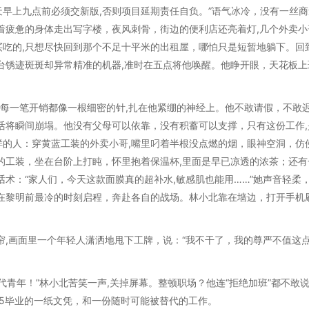
天早上九点前必须交新版,否则项目延期责任自负。”语气冰冷，没有一丝商
着疲惫的身体走出写字楼，夜风刺骨，街边的便利店还亮着灯,几个外卖小
吃的,只想尽快回到那个不足十平米的出租屋，哪怕只是短暂地躺下。回
台锈迹斑斑却异常精准的机器,准时在五点将他唤醒。他睁开眼，天花板上
每一笔开销都像一根细密的针,扎在他紧绷的神经上。他不敢请假，不敢
活将瞬间崩塌。他没有父母可以依靠，没有积蓄可以支撑，只有这份工作,
的人：穿黄蓝工装的外卖小哥,嘴里叼着半根没点燃的烟，眼神空洞，仿
的工装，坐在台阶上打盹，怀里抱着保温杯,里面是早已凉透的浓茶；还有
术：“家人们，今天这款面膜真的超补水,敏感肌也能用……”她声音轻柔
在黎明前最冷的时刻启程，奔赴各自的战场。林小北靠在墙边，打开手机
帘,画面里一个年轻人潇洒地甩下工牌，说：“我不干了，我的尊严不值这
时代青年！”林小北苦笑一声,关掉屏幕。整顿职场？他连“拒绝加班”都不敢
85毕业的一纸文凭，和一份随时可能被替代的工作。