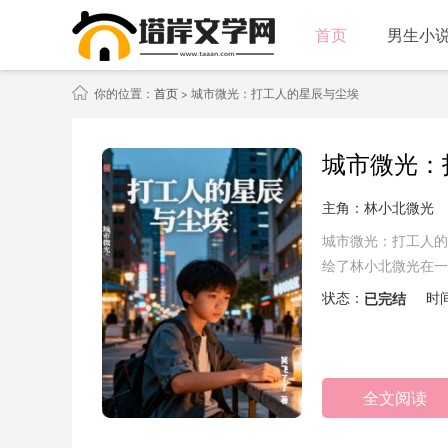
首页
男生小
你的位置：
首页
> 城市微光：打工人的星辰与尘埃
城市微光：
主角：林小北微光
城市微光：打工人的
绘了林小北微光在一
直面内心的恐惧和矛
状态：
已完结
时
外套都没脱，倒头就
板上斑驳的水渍像一
全文阅读