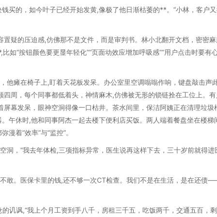
钱买的，如今叶子已经开始发黄,像极了他日渐枯萎的**。“小林，客户又
不容置疑的压迫感,仿佛那不是文件，而是审判书。林小北翻开文档，密密麻
*,比如“按钮颜色要更显年轻化”“页面动效应增加呼吸感”“用户点击时要有
后，他瘫在椅子上,盯着天花板发呆。办公室里空调嗡嗡作响，键盘敲击声
顾四周，每个同事都低着头，神情麻木,仿佛被无形的锁链拴在工位上。有
着屏幕发呆，眼神空洞得像一口枯井。茶水间里，保洁阿姨正在清理垃圾桶
。午休时,他和同事阿杰一起去楼下便利店买饭。两人端着餐盘坐在楼梯间
漫着“效率”与“监控”。
神空洞，“我去年体检,三项指标异常，医生说再这样下去，三十岁前就得进
都不敢。医保卡里的钱,还不够一次CT检查。我们不是在生活，是在还债—
惫的讥讽,“我上个月工资到手八千，房租三千五，吃饭两千，交通五百，