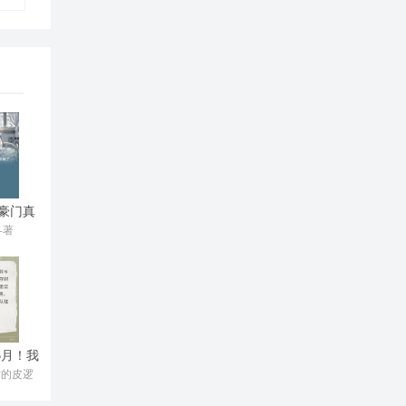
豪门真
疯了
-著
6月！我
渣男
术的皮逻