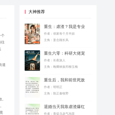
大神推荐
重生：虐渣？我是专业
的
作者：侬家有个月半妞
一个
主角：姜念顾长风
勇往
机
重生六零：科研大佬宠
妻虐渣
作者：长夜旅人
街道
主角：晚卿林振邦柳玉梅
重生后，我和前世死敌
联手虐渣
作者：明明正
主角：陈正秦牧野
散。
上。
退婚当天我靠虐渣爆红
了
竟
作者：青提乌龙气泡茶