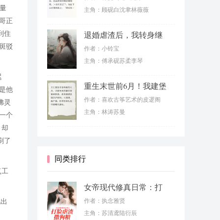
量
主角：顾砚白沈聿林薇薇
哥正
到住
退婚虐渣后，我转身继
承千亿家产
斑驳
作者：小铃宝
主角：傅承砚苏柔李琴
迟
重生末世前6月！我建堡
是他
垒虐渣男
作者：喜欢古筝艺术的皮逻阁
佛灵
主角：林涛苏曼
一个
，却
刷了
同类排行
点工
女帝现代修真日常：打
脸虐渣撒狗粮
作者：执念雅贤
说出
主角：苏清鸢陆衍辰