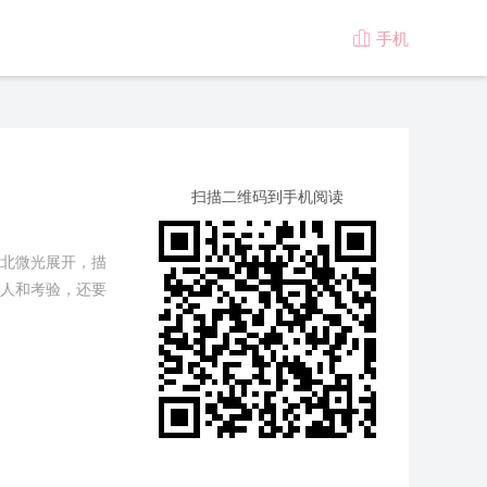
手机

版
扫描二维码到手机阅读
北微光展开，描
人和考验，还要
定的人物。他连
他睁开眼，天花