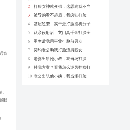
2
打脸女神就变强，这舔狗我不当
了
爱你老ma
3
被导购看不起后，我疯狂打脸
柚紫汁
4
基层逆袭：实干派打脸投机分子
炭烤切糕
5
认亲侯府后，玄门真千金打脸全
京城
烟幼
6
重生后我用事业打脸前男友
财神爷保佑我发大财哦
7
契约老公助我打脸渣男贱女
通宵
无花带雨
8
老婆出轨她小叔，我当场打脸
匿名
9
抄我方案？看我怎么逆风翻盘打
脸
思远方圆
10
老公出轨他小姨，我当场打脸
匿名
情。
起眼
角