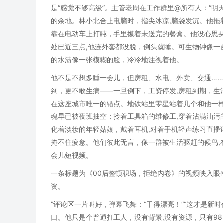
是“感觉不够高级”。主管老周在工作群里@所有人：“明
的余地。林小北合上电脑时，指尖冰凉,脑袋发沉。他拖
靠在电动车上打盹，手里攥着未送完的餐盒。他没心思买
处已近三点,他连外套都没脱，倒头就睡。可生物钟像一
的水渍像一张模糊的脸，冷冷地注视着他。
他不是不想多睡一会儿，但房租、水电、外卖、交通……
到，更不敢生病——一旦倒下，工资停发,房租到期，生
在这座城市唯一的锚点。地铁站里零星站着几个和他一样
魂早已被夜班抽空；拎着工具箱的维修工,穿着沾满油污
化着淡妆的年轻姑娘，戴着耳机,对着手机轻声练习直播话
掩不住疲惫。他们彼此无言，像一群被生活驱赶的候鸟,
会儿短视频。
一条标题为《00后整顿职场，拒绝内卷》的视频映入眼
资。
”评论区一片叫好，弹幕飞舞：“干得漂亮！”“这才是新
口。他只是个普通打工人，没有背景,没有资源，只有9