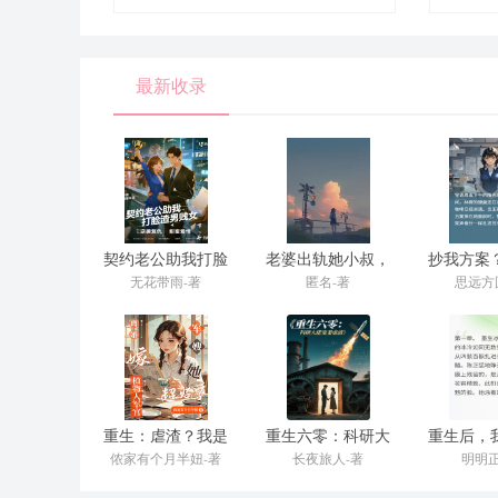
最新收录
契约老公助我打脸
老婆出轨她小叔，
抄我方案
渣男贱女
我当场打脸
么逆风
无花带雨-著
匿名-著
思远方
重生：虐渣？我是
重生六零：科研大
重生后，
专业的
佬宠妻虐渣
死敌联
侬家有个月半妞-著
长夜旅人-著
明明正