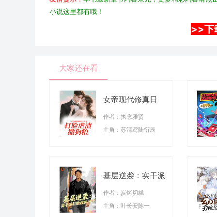
小说这里都有哦！
>>下
大家还在看
女帝现代修真日
常：打脸虐渣撒狗
作者：执念雅贤
粮
主角：苏清鸢陆衍辰
基层逆袭：实干派
打脸投机分子
作者：炭烤切糕
主角：叶长安陈一