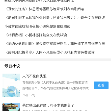
断线风筝的风周叙白苏晴by玖日故事在线阅读
《丑女的逆袭》林思瑶傅雪臣苏晚章节列表精彩阅读
《老同学想零元购我的保时捷，还要我当苦力》小说全文在线阅读
陈峰张天莉周静小说阅读
小哲林薇陈航相明夜栖小说完整篇在线阅读
《相明夜栖》小哲林薇陈航全文在线试读
《陈屿林念晚玥玥》老公掏空家底报恩后，我改嫁了章节列表在线
阅读
《傅明月纪桉蒋寒》人间不见白头盟小说精彩内容免费试读
最新小说
人间不见白头盟
青春励志小说《人间不见白头盟》是一部短篇言情
查看
题材的佳作，作者Zcj通过主角傅明月纪桉蒋寒的成
长历程勾勒出了一个鲜活的形象。小说以积极向上
作者：Zcj
的态度激励读者拼搏奋斗，传递着积极的能量和正
萌娃喂出战神鹰，司令求我别养了
能量。纪桉正坐在沙发上，一边刷手机热搜一边