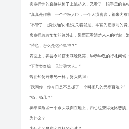
窦奉操惊的直接从椅子上跳起来，又看了一眼手里的名
“真真是作孽，一个位极人臣，一个天潢贵胄，都来为难
“不管了，那姓杨的小贼先关着就是。本官先把眼前的贵
窦奉操急急忙忙的往外走，迎面正看清楚来人的样貌，
“苦也，怎么是这位瘟神？”
表面上，窦县令却挤出满脸微笑，毕恭毕敬的行礼问候
“下官窦奉操，见过魏大人。”
魏征却仿若未见一样，劈头就问：
“我问你，你今日是不是抓了一个叫杨凡的无辜百姓？”
“杨，杨凡？”
窦奉操险些一个跟头栽倒在地上，内心也变得无比悲愤
为什么？
为什么又是这个姓杨的小贼？