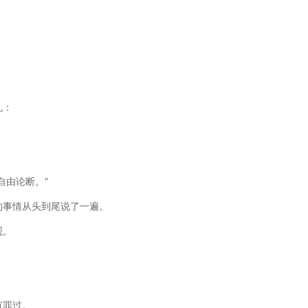
。
礼：
自由论断。”
的事情从头到尾说了一遍。
观。
。
有罪过。