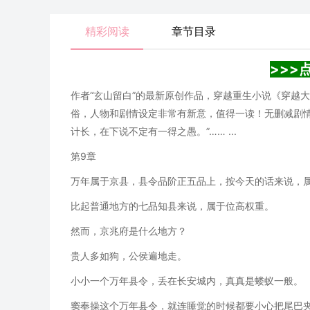
精彩阅读
章节目录
>>>
作者“玄山留白”的最新原创作品，穿越重生小说《穿越
俗，人物和剧情设定非常有新意，值得一读！无删减剧
计长，在下说不定有一得之愚。”…… ...
第9章
万年属于京县，县令品阶正五品上，按今天的话来说，
比起普通地方的七品知县来说，属于位高权重。
然而，京兆府是什么地方？
贵人多如狗，公侯遍地走。
小小一个万年县令，丢在长安城内，真真是蝼蚁一般。
窦奉操这个万年县令，就连睡觉的时候都要小心把尾巴