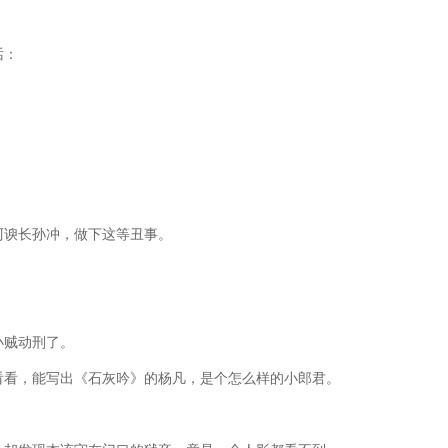
话：
阿谀长孙冲，做下这等丑事。
小贼动刑了。
看看，能写出《石灰吟》的杨凡，是个怎么样的小郎君。