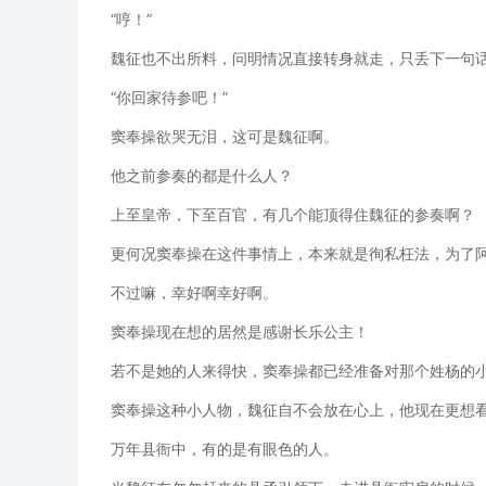
“哼！”
魏征也不出所料，问明情况直接转身就走，只丢下一句
“你回家待参吧！”
窦奉操欲哭无泪，这可是魏征啊。
他之前参奏的都是什么人？
上至皇帝，下至百官，有几个能顶得住魏征的参奏啊？
更何况窦奉操在这件事情上，本来就是徇私枉法，为了
不过嘛，幸好啊幸好啊。
窦奉操现在想的居然是感谢长乐公主！
若不是她的人来得快，窦奉操都已经准备对那个姓杨的
窦奉操这种小人物，魏征自不会放在心上，他现在更想
万年县衙中，有的是有眼色的人。