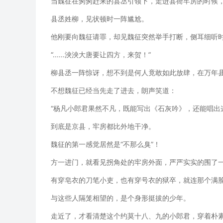
当魏征在匆匆赶来的县丞引领下，走进县衙牢房的时候
县丞姓柳，见状顿时一阵尴尬。
他刚要向魏征请罪，却见魏征突然举手打断，侧耳细听
“......泱泱大唐要让四方，来贺！”
柳县丞一阵惊讶，想不到是何人竟敢如此放肆，在万年
不想魏征已经当先走了进去，朗声笑道：
“杨凡小郎君果然不凡，既能写出《石灰吟》，还能唱出
到底是京县，牢房都比外地干净。
魏征的第一感觉居然是“不那么臭”！
方一进门，就看见拐角处的牢房外面，严严实实的围了
有穿皂衣的刀笔小吏，也有穿号衣的狱卒，就连那个满
与这些人隔笼相望的，是个身形挺拔的少年。
走近了，才看清楚这个约莫十八、九的小郎君，穿着朴素