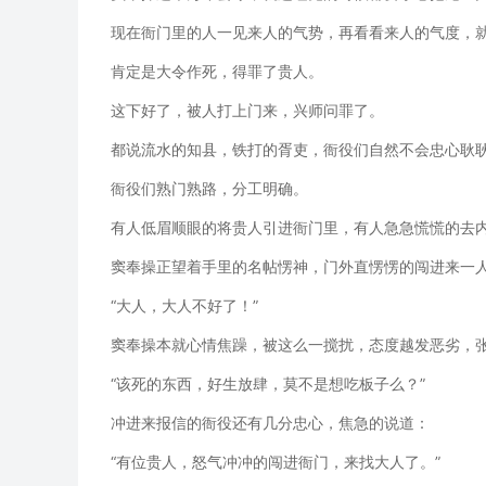
现在衙门里的人一见来人的气势，再看看来人的气度，
肯定是大令作死，得罪了贵人。
这下好了，被人打上门来，兴师问罪了。
都说流水的知县，铁打的胥吏，衙役们自然不会忠心耿
衙役们熟门熟路，分工明确。
有人低眉顺眼的将贵人引进衙门里，有人急急慌慌的去
窦奉操正望着手里的名帖愣神，门外直愣愣的闯进来一
“大人，大人不好了！”
窦奉操本就心情焦躁，被这么一搅扰，态度越发恶劣，
“该死的东西，好生放肆，莫不是想吃板子么？”
冲进来报信的衙役还有几分忠心，焦急的说道：
“有位贵人，怒气冲冲的闯进衙门，来找大人了。”