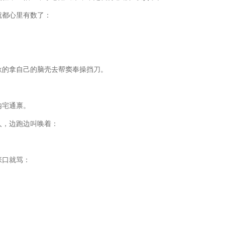
就都心里有数了：
耿的拿自己的脑壳去帮窦奉操挡刀。
内宅通禀。
人，边跑边叫唤着：
张口就骂：