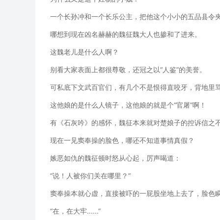
一个长孙冲和一个长乐公主，把他这个小小的五品县令
哪想到现在凶名赫赫的魏征魏大人也掺和了进来。
这魏老儿是什么人啊？
别看大家表面上都很尊敬，还冠之以“人鉴”的美誉。
可私底下文武百官们，有几个不是恨得直咬牙，背地里骂
这他娘的是什么人镜子，这他娘的就是个“官屠”啊！
有《石灰吟》的感怀，魏征本来就对楚娘子的控诉信之
现在一见窦奉操的脸色，哪还不知道事情真假？
嫉恶如仇的魏征顿时怒从心起，厉声喝道：
“说！人被你们关在哪里？”
窦奉操本就心虚，直接被吓的一屁股坐地上去了，脸色
“在，在大牢......”