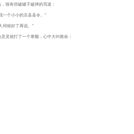
帖，很有些破罐子破摔的骂道：
我一个小小的京县县令。”
人伺候好了再说。”
激灵灵就打了一个寒颤，心中大叫救命：
：
。