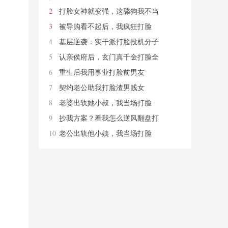
2
打脸女神就变强，这舔狗我不当
了
爱你老ma
3
被导购看不起后，我疯狂打脸
柚紫汁
4
基层逆袭：实干派打脸投机分子
炭烤切糕
5
认亲侯府后，玄门真千金打脸全
京城
烟幼
6
重生后我用事业打脸前男友
财神爷保佑我发大财哦
7
契约老公助我打脸渣男贱女
无花带雨
8
老婆出轨她小叔，我当场打脸
匿名
9
抄我方案？看我怎么逆风翻盘打
脸
思远方圆
10
老公出轨他小姨，我当场打脸
匿名