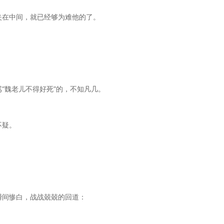
夹在中间，就已经够为难他的了。
“魏老儿不得好死”的，不知凡几。
不疑。
瞬间惨白，战战兢兢的回道：