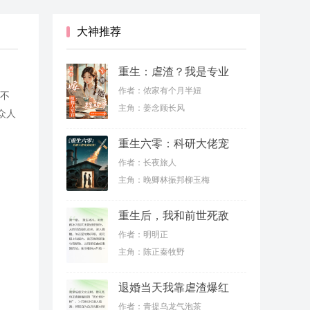
大神推荐
重生：虐渣？我是专业
的
作者：侬家有个月半妞
笔不
主角：姜念顾长风
众人
重生六零：科研大佬宠
妻虐渣
作者：长夜旅人
主角：晚卿林振邦柳玉梅
重生后，我和前世死敌
联手虐渣
作者：明明正
主角：陈正秦牧野
退婚当天我靠虐渣爆红
了
作者：青提乌龙气泡茶