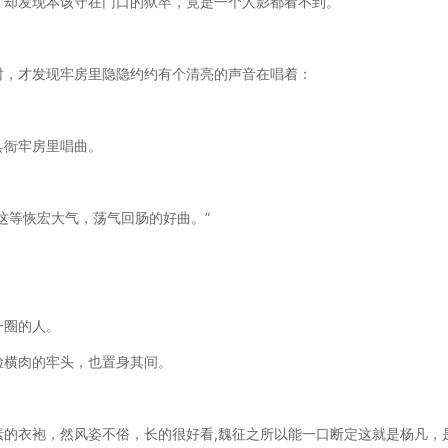
，却发现本该守在门口的狱卒，竟是一个人影都看不到。
时，才发现牢房里隐隐约约有个清亮的声音在唱着：
县衙牢房里唱曲。
这等恢宏大气，荡气回肠的好曲。”
一圈的人。
脸横肉的牢头，也置身其间。
的衣袍，然风姿不俗，长的很好看,魏征之所以能一口断定这就是杨凡，