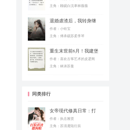
主角：顾砚白沈聿林薇薇
退婚虐渣后，我转身继
承千亿家产
作者：小铃宝
主角：傅承砚苏柔李琴
重生末世前6月！我建堡
垒虐渣男
作者：喜欢古筝艺术的皮逻阁
主角：林涛苏曼
同类排行
女帝现代修真日常：打
脸虐渣撒狗粮
作者：执念雅贤
主角：苏清鸢陆衍辰