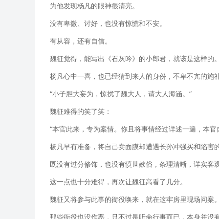
为他发现杨凡的眼神很清亮。
没有卑微、讨好，也没有惊慌和不安。
有从容，还有自信。
魏征觉得，能写出《石灰吟》的小郎君，就该是这样的
杨凡心中一喜，也已经猜到来人的身份，不卑不亢的施
“小子胆大妄为，惊扰了魏大人，请大人海涵。”
魏征难得的笑了笑：
“本官此来，专为案情。你且将事情经过详述一遍，本官
杨凡早有准备，将自己卖面膜却遭遇长孙冲强买和陷害
既没有过分修饰，也没有愤世嫉俗，条理清晰，详实客
这一点也十分难得，再次让魏征高看了几分。
魏征又将参与此事的衙役唤来，就在这牢房里现场问案
那些衙役也没作恶，只不过是听命行事而已，本身并没