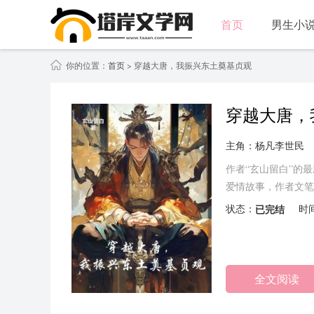
首页
男生小
你的位置：
首页
> 穿越大唐，我振兴东土奠基贞观
穿越大唐，
主角：杨凡李世民
作者“玄山留白”的
爱情故事，作者文笔
子更聪慧更有才不成
状态：
已完结
时
全文阅读