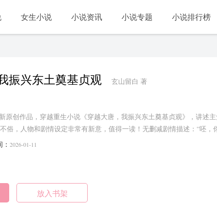
说
女生小说
小说资讯
小说专题
小说排行榜
我振兴东土奠基贞观
玄山留白 著
最新原创作品，穿越重生小说《穿越大唐，我振兴东土奠基贞观》，讲述
不俗，人物和剧情设定非常有新意，值得一读！无删减剧情描述：“呸，
？不过嘛，一人计短，众人计长，在下说不定有一得之愚。”……...
间：
2026-01-11
放入书架