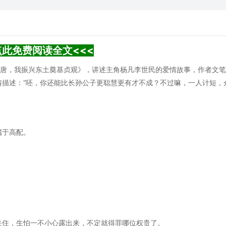
点此免费阅读全文<<<
大唐，我振兴东土奠基贞观》，讲述主角杨凡李世民的爱情故事，作者文
情描述：“呸，你还能比长孙公子更聪慧更有才不成？不过嘛，一人计短，
属于高配。
夹住，生怕一不小心露出来，不定就得罪哪位权贵了。