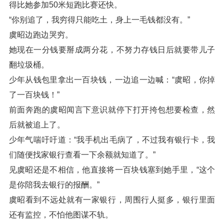
得比她参加50米短跑比赛还快。
“你别追了，我穷得只能吃土，身上一毛钱都没有。”
虞昭边跑边哭穷。
她现在一分钱要掰成两分花，不努力存钱日后就要带儿子
翻垃圾桶。
少年从钱包里拿出一百块钱，一边追一边喊：“虞昭，你掉
了一百块钱！”
前面奔跑的虞昭闻言下意识就停下打开挎包想要检查，然
后就被追上了。
少年气喘吁吁道：“我手机出毛病了，不过我有银行卡，我
们随便找家银行查看一下余额就知道了。”
见虞昭还是不相信，他直接将一百块钱塞到她手里，“这个
是你陪我去银行的报酬。”
虞昭看到不远处就有一家银行，周围行人挺多，银行里面
还有监控，不怕他图谋不轨。