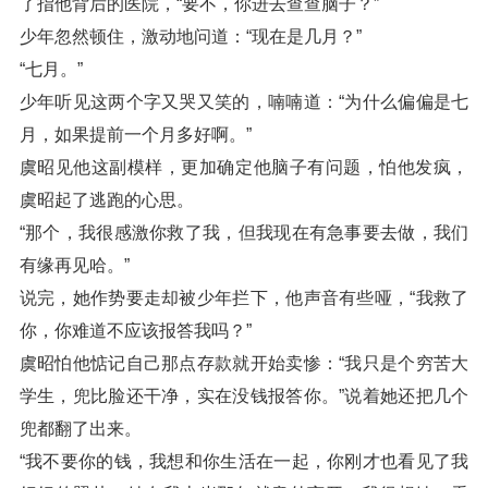
了指他背后的医院，“要不，你进去查查脑子？”
少年忽然顿住，激动地问道：“现在是几月？”
“七月。”
少年听见这两个字又哭又笑的，喃喃道：“为什么偏偏是七
月，如果提前一个月多好啊。”
虞昭见他这副模样，更加确定他脑子有问题，怕他发疯，
虞昭起了逃跑的心思。
“那个，我很感激你救了我，但我现在有急事要去做，我们
有缘再见哈。”
说完，她作势要走却被少年拦下，他声音有些哑，“我救了
你，你难道不应该报答我吗？”
虞昭怕他惦记自己那点存款就开始卖惨：“我只是个穷苦大
学生，兜比脸还干净，实在没钱报答你。”说着她还把几个
兜都翻了出来。
“我不要你的钱，我想和你生活在一起，你刚才也看见了我