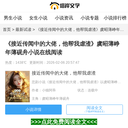
男生小说
女生小说
小说资讯
小说专题
小说排行榜
首页
>
最新试读
> 《接近传闻中的大佬，他帮我虐渣》虞昭薄峥年薄砚舟小说在线阅读
《接近传闻中的大佬，他帮我虐渣》虞昭薄峥
年薄砚舟小说在线阅读
热度：1438℃
更新时间：2026-02-06 20:57:47
接近传闻中的大佬，他帮我虐渣
悲剧小说《接近传闻中的大佬，他帮我虐渣》以虞昭薄峥年薄砚舟为中心，揭示了人性的黑暗面和社会的残酷现实。作者小猫阿乖通过犀利的笔触深刻地刻画了主角的内心纠结与挣扎，将读者带入一个情感充沛的世界。这本书给人以思考和反思，震撼人心。【不愧是我的好大儿，真是懂事。】薄砚舟：之前还说我心狠来着。他走后，虞昭小心翼翼伸出一根手指勾……
作者：小猫阿乖
状态：连载中
主角：虞昭薄峥年薄砚舟
阅读全文
小说详情
（下载APP阅读全文）
>>>点此免费阅读全文<<<