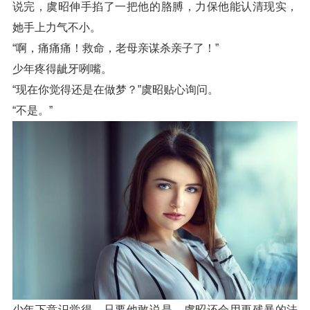
说完，虞昭伸手掐了一把他的胳膊，力保他能认清现实，
她手上力气不小。
“啊，痛痛痛！救命，老母亲谋杀亲子了！”
少年疼得龇牙咧嘴。
“现在你觉得还是在做梦？”虞昭贴心询问。
“不是。”
少年下意识觉得，只要他敢说是，虞昭还会用更残暴的法