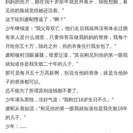
妈妈的照片，她在我十岁那年就意外离开，我很想她，看
见你的脸就觉得她还活着。”
这下轮到虞昭懵逼了，“啊？”
少年继续道：“我父母双亡，他们走后我就再没有体会过拥
有亲人是什么感觉，只要你答应做我妈妈的替身，我每个
月给你五十万，除此之外，你的衣食住行我全包了。”
虞昭顿时泪眼朦胧，母爱泛滥，“其实刚见到你的第一眼我
就知道你是我失散二十年的儿子。”
那可是每月五十万高薪啊，别说当他妈替身，就是当他孙
子的替身都可以。
总不能为了所谓原则连钱都不要了。
少年满头黑线，没好气道：“我刚过16岁生日不久。”
虞昭从善如流：“刚见你的第一眼我就知道你是我失散16年
的儿子。”
少年：......