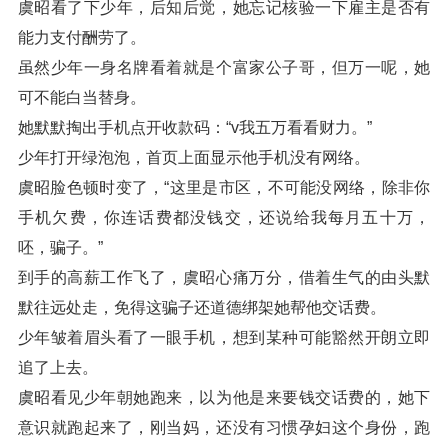
虞昭看了下少年，后知后觉，她忘记核验一下雇主是否有
能力支付酬劳了。
虽然少年一身名牌看着就是个富家公子哥，但万一呢，她
可不能白当替身。
她默默掏出手机点开收款码：“v我五万看看财力。”
少年打开绿泡泡，首页上面显示他手机没有网络。
虞昭脸色顿时变了，“这里是市区，不可能没网络，除非你
手机欠费，你连话费都没钱交，还说给我每月五十万，
呸，骗子。”
到手的高薪工作飞了，虞昭心痛万分，借着生气的由头默
默往远处走，免得这骗子还道德绑架她帮他交话费。
少年皱着眉头看了一眼手机，想到某种可能豁然开朗立即
追了上去。
虞昭看见少年朝她跑来，以为他是来要钱交话费的，她下
意识就跑起来了，刚当妈，还没有习惯孕妇这个身份，跑