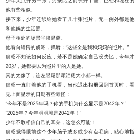
少年又点开另一张，男孩比之前长开了些，已经和现在的
他有些相似。
接下来，少年连续给她看了几十张照片，无一例外都是他
和他妈的生活照。
母子相处的场景平淡温馨。
他看向错愕的虞昭，抿唇：“这些全是我和妈妈的照片。”
虞昭不知该如何反应，若不是她确定自己没失忆，今年才
20岁，她都要以为照片里的人是她。
真的太像了，连左眼尾那颗泪痣大小都一样。
虞昭一直盯着他的手机看，当他退出相册回到首页时，看
见上面显示的日期有些奇怪：
“今年不是2025年吗？你的手机为什么显示是2042年？”
“2025年？今年明明就是2042年！”
少年不敢相信自己的耳朵，这怎么可能！
虞昭觉得眼前这个少年脑子或多或少有点毛病，贴心地指