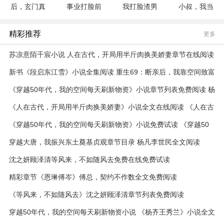
后，玄门真
事业打脸前
我打脸渣男
小叔，我当
千金打脸全
男友
贱女
场打脸
京城
精彩推荐
更多
苏凉意陌千宸小说 人在古代，开局用半斤肉换美娇妻章节在线阅读
新书《段启东江雪》小说全集阅读 重生69：断亲后，我靠空间致富
养妻女小说免费精彩章节全文
《穿越50年代，我的空间每天刷新物资》小说章节列表免费阅读 杨
齐王秀兰小说全文
《人在古代，开局用半斤肉换美娇妻》小说全文在线阅读 《人在古
代，开局用半斤肉换美娇妻》最新章节列表
《穿越50年代，我的空间每天刷新物资》小说免费试读 《穿越50
年代，我的空间每天刷新物资》最新章节目录
穿越大唐，我振兴东土奠基贞观章节目录 杨凡李世民全文阅读
沈之妍顾泽清等风来，不如随风去免费在线免费试读
精彩章节《恩琳傅岑》傅总，契约不作数全文免费阅读
《等风来，不如随风去》沈之妍顾泽清章节列表免费阅读
穿越50年代，我的空间每天刷新物资小说 《杨齐王秀兰》小说全文
在线阅读