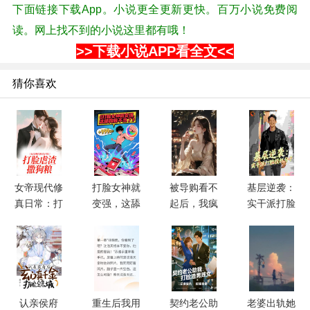
下面链接下载App。小说更全更新更快。百万小说免费阅
读。网上找不到的小说这里都有哦！
>>下载小说APP看全文<<
猜你喜欢
女帝现代修
打脸女神就
被导购看不
基层逆袭：
真日常：打
变强，这舔
起后，我疯
实干派打脸
脸虐渣撒狗
狗我不当了
狂打脸
投机分子
粮
认亲侯府
重生后我用
契约老公助
老婆出轨她