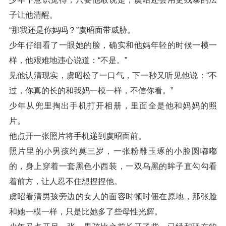
子让他清醒。
“那我还是你妈吗？”虞昭面带威胁。
少年仔细看了一眼她的脸，确实和他妈年轻的时候一模一
样，他艰难地违心说道：“不是。”
见他认清现实，虞昭松了一口气，下一秒又听见他说：“不
过，你真的长的和我妈一模一样，不信你看。”
少年从兜里掏出手机打开相册，里面全是他和妈妈的照
片。
他点开一张照片将手机递到虞昭面前。
照片里的小男孩约莫三岁，一张粉雕玉琢的小脸圆嘟嘟
的，身上穿着一套黑色小西装，一双乌黑的眸子直勾勾看
着前方，让人忍不住想捏捏他。
虞昭看清男孩旁边的女人的面容时顿时僵在原地，那张脸
和她一模一样，只是比她多了些母性光辉。