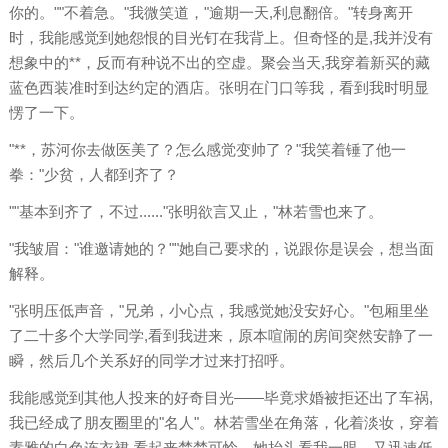
你的。""不着急。"我微笑道，"逾期一天,利息翻倍。"转身离开
时，我能感觉到她怨恨的目光钉在我背上。但奇怪的是,我并没有
想象中的**，反而有种说不出的空虚。聚会当天,我穿着新买的藏
蓝色西装准时到达约定的酒店。张明在门口等我，看到我时明显
愣了一下。
"**，苏河你去做医美了？怎么感觉变帅了？"我笑着锤了他一
拳："少贫，人都到齐了？
""基本到齐了，不过......"张明欲言又止，"林若雪也来了。
"我皱眉："谁邀请她的？""她自己要求的，说跟你是误会，想当面
解释。
"张明压低声音，"兄弟，小心点，我感觉她没安好心。"包厢里坐
了二十多个大学同学,看到我进来，原本喧闹的房间突然安静了一
瞬，然后几个关系好的同学才过来打招呼。
我能感觉到其他人投来的好奇目光——毕竟求婚被拒还出了车祸,
我已经成了朋友圈里的"名人"。林若雪坐在角落，化着淡妆，穿着
素雅的白色连衣裙,看起来楚楚可怜。她抬头看我一眼，又迅速低