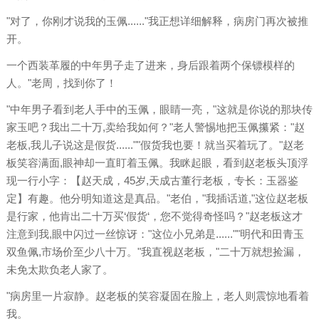
"对了，你刚才说我的玉佩......"我正想详细解释，病房门再次被推
开。
一个西装革履的中年男子走了进来，身后跟着两个保镖模样的
人。"老周，找到你了！
"中年男子看到老人手中的玉佩，眼睛一亮，"这就是你说的那块传
家玉吧？我出二十万,卖给我如何？"老人警惕地把玉佩攥紧："赵
老板,我儿子说这是假货......""假货我也要！就当买着玩了。"赵老
板笑容满面,眼神却一直盯着玉佩。我眯起眼，看到赵老板头顶浮
现一行小字：【赵天成，45岁,天成古董行老板，专长：玉器鉴
定】有趣。他分明知道这是真品。"老伯，"我插话道,"这位赵老板
是行家，他肯出二十万买‘假货‘，您不觉得奇怪吗？"赵老板这才
注意到我,眼中闪过一丝惊讶："这位小兄弟是......""明代和田青玉
双鱼佩,市场价至少八十万。"我直视赵老板，"二十万就想捡漏，
未免太欺负老人家了。
"病房里一片寂静。赵老板的笑容凝固在脸上，老人则震惊地看着
我。