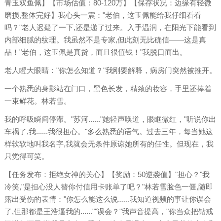
青玉双鱼佩】【市场估值：80-120万】【保存状况：边缘有轻微
磨损,整体完好】我心头一震："老伯，这玉佩能给我仔细看看
吗？"老人迟疑了一下,还是递了过来。入手温润，在阳光下能看到
内部细腻的纹理。我虽然不是专家,但此刻无比确信——这是真
品！"老伯，这玉佩是真货，而且很值钱！"我脱口而出。
老人瞪大眼睛："你怎么知道？"我刚要解释，病房门突然被推开。
一个熟悉的身影站在门口，黑色长发，精致的妆容，手里还捧着
一束鲜花。林若雪。
我的呼吸瞬间停滞。"苏河......"她轻声唤道，眼眶微红，"听说你出
车祸了,我......我很担心。"多么熟悉的语气。过去三年，每当她这
样软软地叫我名字,我就会无条件原谅她所有的任性。但现在，我
只觉得可笑。
【任务发布：拒绝女神的关心】【奖励：50逆袭值】"担心？"我
冷笑,"是担心没人替你付信用卡账单了吧？"林若雪脸色一僵,随即
露出受伤的表情："你怎么能这么说......我知道视频的事让你误会
了,但那都是王浩逼我的......""误会？"我声音提高，"你当众把钻戒