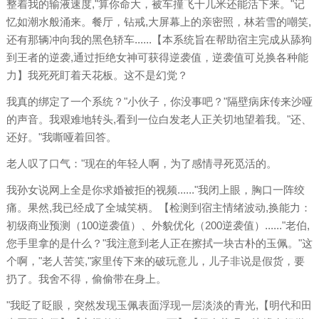
整着我的输液速度,"算你命大，被车撞飞十几米还能活下来。"记
忆如潮水般涌来。餐厅，钻戒,大屏幕上的亲密照，林若雪的嘲笑,
还有那辆冲向我的黑色轿车......【本系统旨在帮助宿主完成从舔狗
到王者的逆袭,通过拒绝女神可获得逆袭值，逆袭值可兑换各种能
力】我死死盯着天花板。这不是幻觉？
我真的绑定了一个系统？"小伙子，你没事吧？"隔壁病床传来沙哑
的声音。我艰难地转头,看到一位白发老人正关切地望着我。"还、
还好。"我嘶哑着回答。
老人叹了口气："现在的年轻人啊，为了感情寻死觅活的。
我孙女说网上全是你求婚被拒的视频......"我闭上眼，胸口一阵绞
痛。果然,我已经成了全城笑柄。【检测到宿主情绪波动,换能力：
初级商业预测（100逆袭值）、外貌优化（200逆袭值）......"老伯,
您手里拿的是什么？"我注意到老人正在擦拭一块古朴的玉佩。"这
个啊，"老人苦笑,"家里传下来的破玩意儿，儿子非说是假货，要
扔了。我舍不得，偷偷带在身上。
"我眨了眨眼，突然发现玉佩表面浮现一层淡淡的青光,【明代和田