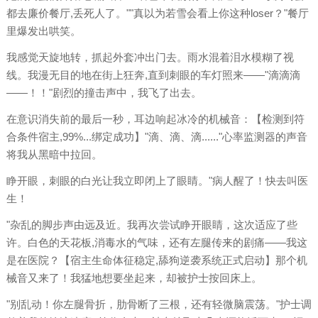
都去廉价餐厅,丢死人了。""真以为若雪会看上你这种loser？"餐厅
里爆发出哄笑。
我感觉天旋地转，抓起外套冲出门去。雨水混着泪水模糊了视
线。我漫无目的地在街上狂奔,直到刺眼的车灯照来——"滴滴滴
——！！"剧烈的撞击声中，我飞了出去。
在意识消失前的最后一秒，耳边响起冰冷的机械音：【检测到符
合条件宿主,99%...绑定成功】"滴、滴、滴......"心率监测器的声音
将我从黑暗中拉回。
睁开眼，刺眼的白光让我立即闭上了眼睛。"病人醒了！快去叫医
生！
"杂乱的脚步声由远及近。我再次尝试睁开眼睛，这次适应了些
许。白色的天花板,消毒水的气味，还有左腿传来的剧痛——我这
是在医院？【宿主生命体征稳定,舔狗逆袭系统正式启动】那个机
械音又来了！我猛地想要坐起来，却被护士按回床上。
"别乱动！你左腿骨折，肋骨断了三根，还有轻微脑震荡。"护士调