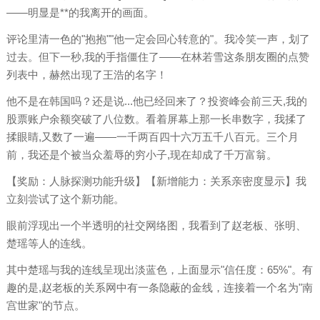
——明显是**的我离开的画面。
评论里清一色的"抱抱""他一定会回心转意的"。我冷笑一声，划了
过去。但下一秒,我的手指僵住了——在林若雪这条朋友圈的点赞
列表中，赫然出现了王浩的名字！
他不是在韩国吗？还是说...他已经回来了？投资峰会前三天,我的
股票账户余额突破了八位数。看着屏幕上那一长串数字，我揉了
揉眼睛,又数了一遍——一千两百四十六万五千八百元。三个月
前，我还是个被当众羞辱的穷小子,现在却成了千万富翁。
【奖励：人脉探测功能升级】【新增能力：关系亲密度显示】我
立刻尝试了这个新功能。
眼前浮现出一个半透明的社交网络图，我看到了赵老板、张明、
楚瑶等人的连线。
其中楚瑶与我的连线呈现出淡蓝色，上面显示"信任度：65%"。有
趣的是,赵老板的关系网中有一条隐蔽的金线，连接着一个名为"南
宫世家"的节点。