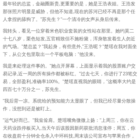
最年轻的总监，金融圈新贵,更重要的是，她是王浩表姐。王浩发
那张照片明显是威胁，但他不知道,现在的苏河已经不再是那个任
人拿捏的舔狗了。"苏先生？"一个清冷的女声从身后传来。
我转头，看见一位穿着米色职业套装的女性站在那里。她约莫二
十七八岁，栗色短发,五官精致但不施粉黛，浑身散发着生人勿近
的气场。"楚总监？"我起身，有些意外,"王浩呢？"楚瑶在我对面坐
下，从公文包里取出一个平板电脑："他没来。
我是来处理这件事的。"她点开屏幕，上面显示着我的股票账户交
易记录,近一周的所有操作都被标红。"过去七天，你进行了23笔交
易，全部盈利,准确率100%。"楚瑶直视我的眼睛，"这概率大约是
四百七十万分之一，苏先生。
"我后背一凉。系统给的预知能力太显眼了，但我已经尽量分散操
作，没想到还是被盯上。
"运气好而已。"我耸耸肩。楚瑶嘴角微微上扬："上周三，你在云
天药业跌停板买入,当天午后该股因新药获批消息涨停；周五，你
在收盘前十分钟全仓杀入中环科技,周末该公司宣布与苹果合作，