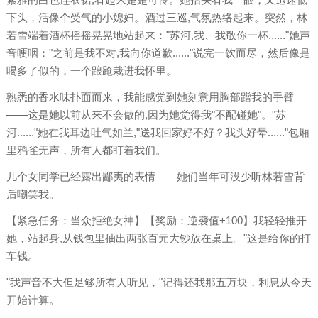
下头，活像个受气的小媳妇。酒过三巡,气氛热络起来。突然，林
若雪端着酒杯摇摇晃晃地站起来："苏河,我、我敬你一杯......"她声
音哽咽："之前是我不对,我向你道歉......"说完一饮而尽，然后像是
喝多了似的，一个踉跄栽进我怀里。
熟悉的香水味扑面而来，我能感觉到她刻意用胸部蹭我的手臂
——这是她以前从来不会做的,因为她觉得我"不配碰她"。"苏
河......"她在我耳边吐气如兰,"送我回家好不好？我头好晕......"包厢
里鸦雀无声，所有人都盯着我们。
几个女同学已经露出鄙夷的表情——她们当年可没少听林若雪背
后嘲笑我。
【紧急任务：当众拒绝女神】【奖励：逆袭值+100】我轻轻推开
她，站起身,从钱包里抽出两张百元大钞放在桌上。"这是给你的打
车钱。
"我声音不大但足够所有人听见，"记得还我那五万块，利息从今天
开始计算。