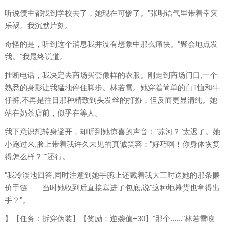
听说债主都找到学校去了，她现在可惨了。"张明语气里带着幸灾
乐祸。我沉默片刻。
奇怪的是，听到这个消息我并没有想象中那么痛快。"聚会地点发
我。"我最终说道。
挂断电话，我决定去商场买套像样的衣服。刚走到商场门口,一个
熟悉的身影让我猛地停住脚步。林若雪。她穿着简单的白T恤和牛
仔裤,不再是往日那种精致到头发丝的打扮，但反而更显清纯。她
站在奶茶店前，似乎在等人。
我下意识想转身避开，却听到她惊喜的声音："苏河？"太迟了。她
小跑过来,脸上带着我许久未见的真诚笑容："好巧啊！你身体恢复
得怎么样？""还行。
"我冷淡地回答,同时注意到她手腕上还戴着我大三时送她的那条廉
价手链——当时她收到后直接塞进了包底,说"这种地摊货也拿得出
手？"。
】【任务：拆穿伪装】【奖励：逆袭值+30】"那个......"林若雪咬