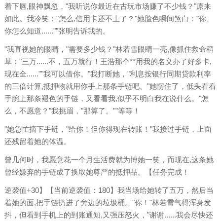
着下唇,眼神飘忽，"我听说你最近在古玩市场赚了不少钱？"原来
如此。我冷笑："怎么,信用卡还不上了？"她脸色瞬间煞白："你、
你怎么知道......""张明告诉我的。
"我直视她的眼睛，"需要多少钱？"林若雪眼睛一亮,像抓住救命稻
草："三万......不，五万就行！王浩那个**用我的名义办了好多卡,
现在全......""我可以借你。"我打断她，"利息按银行同期贷款利率
的三倍计算,抵押物就用你手上那条手链吧。"她愣住了，低头看看
手腕上那条褪色的手链，又看看我,似乎不明白我在说什么。"怎
么，不愿意？"我挑眉，"那算了。""等等！
"她急忙摘下手链，"给你！但你得现在转账！"我接过手链，上面
还残留着她的体温。
曾几何时，我愿意花一个月生活费就为博她一笑，而现在,这条她
曾经嫌弃的手链成了换取她尊严的抵押品。【任务完成！
逆袭值+30】【当前逆袭值：180】我当场给她转了五万，然后当
着她的面,把手链扔进了旁边的垃圾桶。"你！"林若雪气得浑身发
抖，但看到手机上的到账通知,又强压怒火，"谢谢......我会尽快还