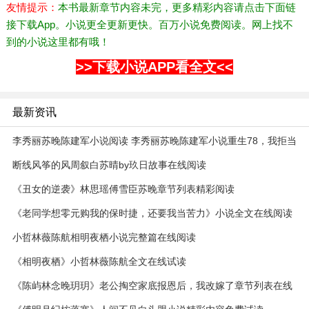
友情提示：
本书最新章节内容未完，更多精彩内容请点击下面链
接下载App。小说更全更新更快。百万小说免费阅读。网上找不
到的小说这里都有哦！
>>下载小说APP看全文<<
最新资讯
李秀丽苏晚陈建军小说阅读 李秀丽苏晚陈建军小说重生78，我拒当
前妻的接盘侠
断线风筝的风周叙白苏晴by玖日故事在线阅读
《丑女的逆袭》林思瑶傅雪臣苏晚章节列表精彩阅读
《老同学想零元购我的保时捷，还要我当苦力》小说全文在线阅读
陈峰张天莉周静小说阅读
小哲林薇陈航相明夜栖小说完整篇在线阅读
《相明夜栖》小哲林薇陈航全文在线试读
《陈屿林念晚玥玥》老公掏空家底报恩后，我改嫁了章节列表在线
阅读