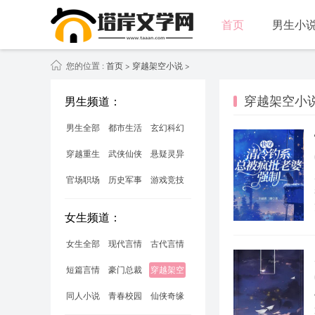
首页
男生小
您的位置 :
首页
>
穿越架空小说
>
穿越架空小
男生频道：
男生全部
都市生活
玄幻科幻
穿越重生
武侠仙侠
悬疑灵异
官场职场
历史军事
游戏竞技
女生频道：
女生全部
现代言情
古代言情
短篇言情
豪门总裁
穿越架空
同人小说
青春校园
仙侠奇缘