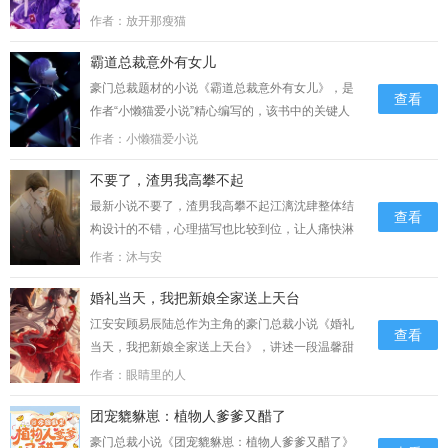
对……...
据，逻辑清晰。小说精彩节选【吃橙子不吐皮：出
作者：放开那瘦猫
息！给我拍张照片，让我康康你那价值千金的老公
霸道总裁意外有女儿
长啥样。】林呦呦犯了难。她总不能冲回顾晏臣书
房对着他咔嚓一……...
豪门总裁题材的小说《霸道总裁意外有女儿》，是
查看
作者“小懒猫爱小说”精心编写的，该书中的关键人
物是糯糯陆寒川，精彩内容介绍：“妈，糯糯，你们
作者：小懒猫爱小说
猜怎么着？我的航班真的延误了，说是天气原因，
不要了，渣男我高攀不起
要晚点好几个小时才能起飞。”陆逸尘……...
最新小说不要了，渣男我高攀不起江漓沈肆整体结
查看
构设计的不错，心理描写也比较到位，让人痛快淋
漓，逻辑感也比较强，非常推荐。故事简介：被独
作者：沐与安
自留在了这片由他亲手打造的、冰冷彻骨的废墟
婚礼当天，我把新娘全家送上天台
里。巨大的悔恨如同野兽，开始凶猛地啃噬他的心
脏。他踉跄一步，跌坐在冰冷的地……...
江安安顾易辰陆总作为主角的豪门总裁小说《婚礼
查看
当天，我把新娘全家送上天台》，讲述一段温馨甜
蜜的爱情故事，是作者“眼睛里的人”的一部完结原
作者：眼睛里的人
创作品，，故事内容简介：“哗啦——”巨大的水晶
团宠貔貅崽：植物人爹爹又醋了
香槟塔被人推倒。酒液和玻璃碎片流了一地。像一
场盛大的梦，碎了。所有人都看着我，眼神里有同
豪门总裁小说《团宠貔貅崽：植物人爹爹又醋了》