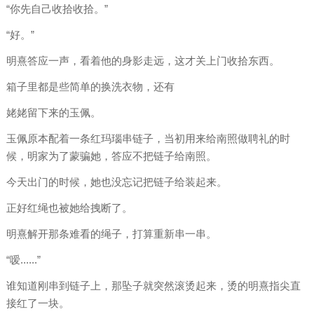
“你先自己收拾收拾。”
“好。”
明熹答应一声，看着他的身影走远，这才关上门收拾东西。
箱子里都是些简单的换洗衣物，还有
姥姥留下来的玉佩。
玉佩原本配着一条红玛瑙串链子，当初用来给南照做聘礼的时
候，明家为了蒙骗她，答应不把链子给南照。
今天出门的时候，她也没忘记把链子给装起来。
正好红绳也被她给拽断了。
明熹解开那条难看的绳子，打算重新串一串。
“嗳......”
谁知道刚串到链子上，那坠子就突然滚烫起来，烫的明熹指尖直
接红了一块。