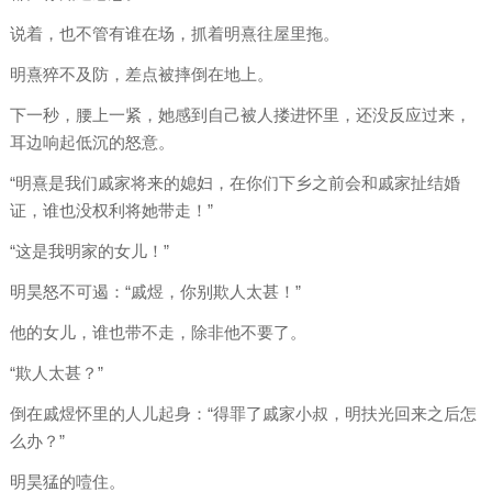
说着，也不管有谁在场，抓着明熹往屋里拖。
明熹猝不及防，差点被摔倒在地上。
下一秒，腰上一紧，她感到自己被人搂进怀里，还没反应过来，
耳边响起低沉的怒意。
“明熹是我们戚家将来的媳妇，在你们下乡之前会和戚家扯结婚
证，谁也没权利将她带走！”
“这是我明家的女儿！”
明昊怒不可遏：“戚煜，你别欺人太甚！”
他的女儿，谁也带不走，除非他不要了。
“欺人太甚？”
倒在戚煜怀里的人儿起身：“得罪了戚家小叔，明扶光回来之后怎
么办？”
明昊猛的噎住。