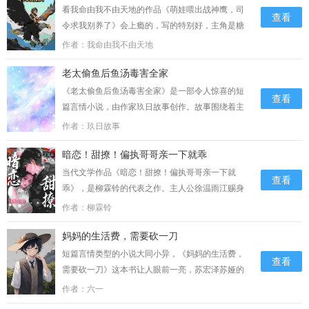
闹：“为什么大家都说我是第三者？我明明什么都没
看我命由我不由天地的作品《萌娃喂出战神鹰，司
查看
做，是你早就决定……...
令求我别养了》会上瘾的，写的特别好，主角是糖
豆顾北辰，小说描述的是:它们想和那只“铁鸟”比一
作者：我命由我不由天地
比，看谁更快。“啾啾！”其中一只小隼叫了一声，
老太偷鱼后鱼汤毒害全家
就要冲出去。“啾！”糖豆立刻制止了它。不
行……...
《老太偷鱼后鱼汤毒害全家》是一部令人惊喜的短
查看
篇言情小说，由作家玖日故事创作。故事围绕着主
角李桂花张伟的成长和奇幻冒险展开，读者将被带
作者：玖日故事
入一个充满魔法和惊险的世界。她觉得小宝是她李
暗恋！甜撩！偏执哥哥亲一下就乖
家的根，家里的事儿得她这个奶奶说了算。这天，
她又闲得慌，琢磨着去……。...
当代文学作品《暗恋！甜撩！偏执哥哥亲一下就
查看
乖》，是柳霖铃的代表之作。主人公徐温雨江赐身
上展现了时代的风貌和社会变迁，故事情节扣人心
作者：柳霖铃
弦，引人深思。这本小说用犀利的笔触描绘了现实
妈妈的生活费，需要砍一刀
中的种种问题，让读者对人性、社会有更深刻的认
识。等看清楚电话是谁打来的时候，他的眼中满是
短篇言情类型的小说大同小异，《妈妈的生活费，
查看
错愕。她竟然也会主动给他打电话？想了想，他还
需要砍一刀》这本书让人眼前一亮，苏宏泽苏娅的
是接了。“喂？”“江赐，你在哪里呀？……...
故事脉络清晰，六一的文笔潇洒，结构严谨，写的
作者：六一
很好，值得推荐。主要讲的是：“姐，这个月都10