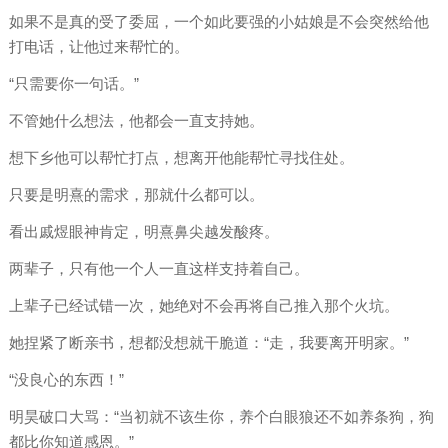
如果不是真的受了委屈，一个如此要强的小姑娘是不会突然给他
打电话，让他过来帮忙的。
“只需要你一句话。”
不管她什么想法，他都会一直支持她。
想下乡他可以帮忙打点，想离开他能帮忙寻找住处。
只要是明熹的需求，那就什么都可以。
看出戚煜眼神肯定，明熹鼻尖越发酸疼。
两辈子，只有他一个人一直这样支持着自己。
上辈子已经试错一次，她绝对不会再将自己推入那个火坑。
她捏紧了断亲书，想都没想就干脆道：“走，我要离开明家。”
“没良心的东西！”
明昊破口大骂：“当初就不该生你，养个白眼狼还不如养条狗，狗
都比你知道感恩。”