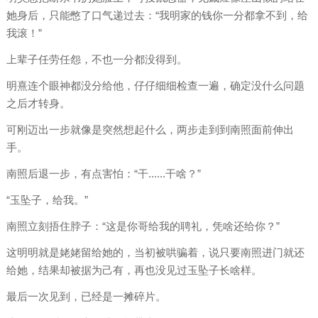
她身后，只能憋了口气递过去：“我明家的钱你一分都拿不到，给
我滚！”
上辈子任劳任怨，不也一分都没得到。
明熹连个眼神都没分给他，仔仔细细检查一遍，确定没什么问题
之后才转身。
可刚迈出一步就像是突然想起什么，两步走到到南照面前伸出
手。
南照后退一步，有点害怕：“干......干啥？”
“玉坠子，给我。”
南照立刻捂住脖子：“这是你哥给我的聘礼，凭啥还给你？”
这明明就是姥姥留给她的，当初被哄骗着，说只要南照进门就还
给她，结果却被据为己有，再也没见过玉坠子长啥样。
最后一次见到，已经是一摊碎片。