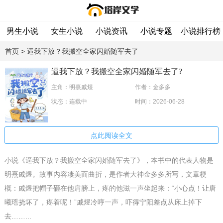
男生小说
女生小说
小说资讯
小说专题
小说排行榜
首页
> 逼我下放？我搬空全家闪婚随军去了
逼我下放？我搬空全家闪婚随军去了?
主角：明熹戚煜
作者：金多多
状态：连载中
时间：2026-06-28
点此阅读全文
小说《逼我下放？我搬空全家闪婚随军去了》，本书中的代表人物是
明熹戚煜。故事内容凄美而曲折，是作者大神金多多所写，文章梗
概：戚煜把帽子砸在他肩膀上，疼的他滋一声坐起来：“小心点！让唐
曦瑶挠坏了，疼着呢！”戚煜冷哼一声，吓得宁阳差点从床上掉下
去……...