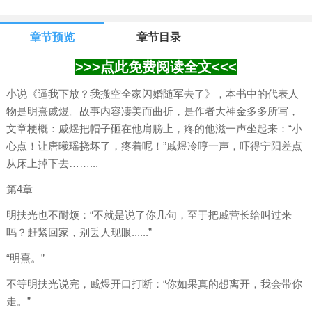
章节预览
章节目录
>>>点此免费阅读全文<<<
小说《逼我下放？我搬空全家闪婚随军去了》，本书中的代表人
物是明熹戚煜。故事内容凄美而曲折，是作者大神金多多所写，
文章梗概：戚煜把帽子砸在他肩膀上，疼的他滋一声坐起来：“小
心点！让唐曦瑶挠坏了，疼着呢！”戚煜冷哼一声，吓得宁阳差点
从床上掉下去……...
第4章
明扶光也不耐烦：“不就是说了你几句，至于把戚营长给叫过来
吗？赶紧回家，别丢人现眼......”
“明熹。”
不等明扶光说完，戚煜开口打断：“你如果真的想离开，我会带你
走。”