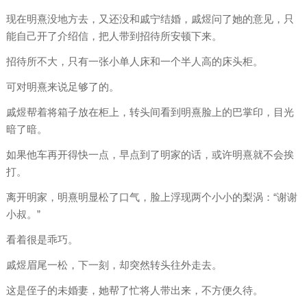
现在明熹没地方去，又还没和戚宁结婚，戚煜问了她的意见，只
能自己开了介绍信，把人带到招待所安顿下来。
招待所不大，只有一张小单人床和一个半人高的床头柜。
可对明熹来说足够了的。
戚煜帮着将箱子放在柜上，转头间看到明熹脸上的巴掌印，目光
暗了暗。
如果他车再开得快一点，早点到了明家的话，或许明熹就不会挨
打。
离开明家，明熹明显松了口气，脸上浮现两个小小的梨涡：“谢谢
小叔。”
看着很是乖巧。
戚煜眉尾一松，下一刻，却突然转头往外走去。
这是侄子的未婚妻，她帮了忙将人带出来，不方便久待。