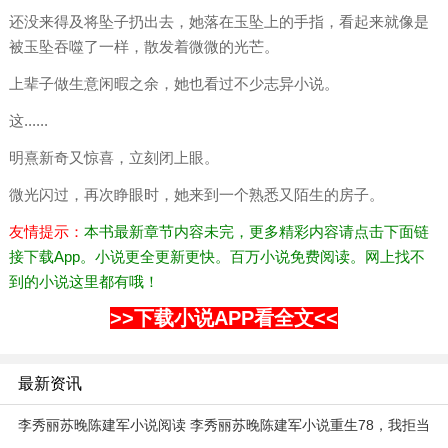
还没来得及将坠子扔出去，她落在玉坠上的手指，看起来就像是
被玉坠吞噬了一样，散发着微微的光芒。
上辈子做生意闲暇之余，她也看过不少志异小说。
这......
明熹新奇又惊喜，立刻闭上眼。
微光闪过，再次睁眼时，她来到一个熟悉又陌生的房子。
友情提示：
本书最新章节内容未完，更多精彩内容请点击下面链
接下载App。小说更全更新更快。百万小说免费阅读。网上找不
到的小说这里都有哦！
>>下载小说APP看全文<<
最新资讯
李秀丽苏晚陈建军小说阅读 李秀丽苏晚陈建军小说重生78，我拒当
前妻的接盘侠