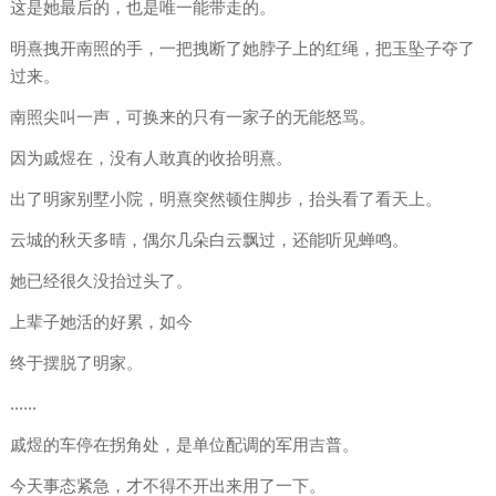
这是她最后的，也是唯一能带走的。
明熹拽开南照的手，一把拽断了她脖子上的红绳，把玉坠子夺了
过来。
南照尖叫一声，可换来的只有一家子的无能怒骂。
因为戚煜在，没有人敢真的收拾明熹。
出了明家别墅小院，明熹突然顿住脚步，抬头看了看天上。
云城的秋天多晴，偶尔几朵白云飘过，还能听见蝉鸣。
她已经很久没抬过头了。
上辈子她活的好累，如今
终于摆脱了明家。
......
戚煜的车停在拐角处，是单位配调的军用吉普。
今天事态紧急，才不得不开出来用了一下。