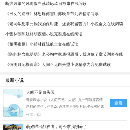
断线风筝的风周叙白苏晴by玖日故事在线阅读
《丑女的逆袭》林思瑶傅雪臣苏晚章节列表精彩阅读
《老同学想零元购我的保时捷，还要我当苦力》小说全文在线阅读
陈峰张天莉周静小说阅读
小哲林薇陈航相明夜栖小说完整篇在线阅读
《相明夜栖》小哲林薇陈航全文在线试读
《陈屿林念晚玥玥》老公掏空家底报恩后，我改嫁了章节列表在线
阅读
《傅明月纪桉蒋寒》人间不见白头盟小说精彩内容免费试读
最新小说
人间不见白头盟
青春励志小说《人间不见白头盟》是一部短篇言情
查看
题材的佳作，作者Zcj通过主角傅明月纪桉蒋寒的成
长历程勾勒出了一个鲜活的形象。小说以积极向上
作者：Zcj
的态度激励读者拼搏奋斗，传递着积极的能量和正
萌娃喂出战神鹰，司令求我别养了
能量。纪桉正坐在沙发上，一边刷手机热搜一边