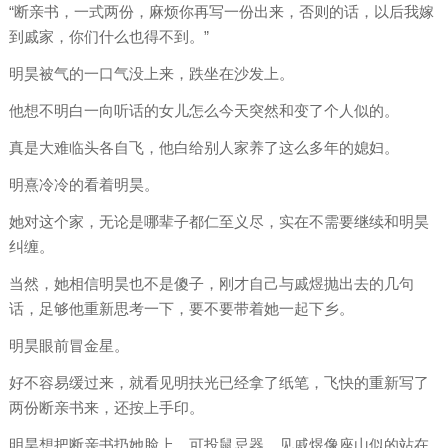
“断亲书，一式两份，麻烦你再写一份出来，否则的话，以后我嫁
到戚家，你们什么也得不到。”
明昊被气的一口气没上来，跌坐在沙发上。
他想不明白一向听话的女儿怎么今天突然和变了个人似的。
真是大难临头各自飞，他白给别人家养了这么多年的媳妇。
明熹冷冷的看着明昊。
她对这个家，无论是哪辈子都仁至义尽，实在不需要继续和明昊
纠缠。
当然，她相信明昊也不是傻子，刚才自己与戚煜抛出去的几句
话，足够他重新思考一下，要不要带着她一起下乡。
明昊眼前冒金星。
好不容易缓过来，就看见明扶光已经拿了纸笔，飞快的重新写了
两份断亲书来，还按上手印。
明昊想把断亲书扔她脸上，可投鼠忌器，见戚煜像座山似的站在