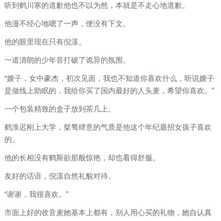
听到鹤川寒的道歉他也不以为然，本就是不走心地道歉。
他漫不经心地嗯了一声，便没有下文。
他的眼里现在只有倪漾。
一道清朗的少年音打破了诡异的氛围。
“嫂子，女中豪杰，初次见面，我也不知道你喜欢什么，听说嫂子
是做线上助眠的，我给你买了国内最好的人头麦，希望你喜欢。”
一个包装精致的盒子放到茶几上。
鹤淮迟刚上大学，桀骜肆意的气质是他这个年纪最招女孩子喜欢
的。
他的长相没有鹤斯欲那般惊艳，却也看得舒服。
友好的话语，倪漾自然礼貌对待。
“谢谢，我很喜欢。”
市面上好的收音麦她基本上都有，别人用心买的礼物，她自认真