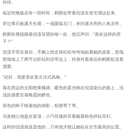
对待。
临近吃晚饭还有一段时间，鹤斯欲带着倪漾在老宅溜达起来。
穿过青石板露天长廊，一扇圆弧石门，来到溪水旁的八角凉亭。
鹤斯欲视线顺着倪漾张望的每一处，他沉声问：“喜欢这样的房
子？”
倪漾手背在身后，手腕上的念珠松松垮垮地贴着她的皮肤，悠哉
悠哉地上了两节台阶站到凉亭边上，转身对着身后的鹤斯欲漾着
酒窝。
“还好，我更喜欢复古法式风格。”
落在西边的太阳橙黄橘调，暖色的柔光映在倪漾瓷白的脸上，浅
浅的酒窝呈着晚霞的醉色。
茶色的眸子映着他的倒影，粉唇弯了弯。
乌发精心地盘在发顶，小巧玲珑的耳垂戴着粉色碎钻耳钉。
这样的倪漾就该是他的，只有他才能让她站在京市最高的位置。