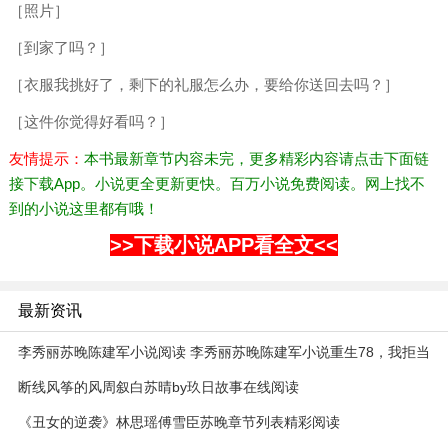
［照片］
［到家了吗？］
［衣服我挑好了，剩下的礼服怎么办，要给你送回去吗？］
［这件你觉得好看吗？］
友情提示：
本书最新章节内容未完，更多精彩内容请点击下面链
接下载App。小说更全更新更快。百万小说免费阅读。网上找不
到的小说这里都有哦！
>>下载小说APP看全文<<
最新资讯
李秀丽苏晚陈建军小说阅读 李秀丽苏晚陈建军小说重生78，我拒当
前妻的接盘侠
断线风筝的风周叙白苏晴by玖日故事在线阅读
《丑女的逆袭》林思瑶傅雪臣苏晚章节列表精彩阅读