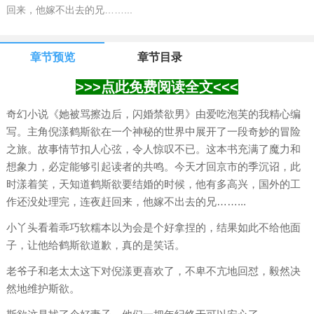
回来，他嫁不出去的兄……...
章节预览
章节目录
>>>点此免费阅读全文<<<
奇幻小说《她被骂擦边后，闪婚禁欲男》由爱吃泡芙的我精心编
写。主角倪漾鹤斯欲在一个神秘的世界中展开了一段奇妙的冒险
之旅。故事情节扣人心弦，令人惊叹不已。这本书充满了魔力和
想象力，必定能够引起读者的共鸣。今天才回京市的季沉诏，此
时漾着笑，天知道鹤斯欲要结婚的时候，他有多高兴，国外的工
作还没处理完，连夜赶回来，他嫁不出去的兄……...
小丫头看着乖巧软糯本以为会是个好拿捏的，结果如此不给他面
子，让他给鹤斯欲道歉，真的是笑话。
老爷子和老太太这下对倪漾更喜欢了，不卑不亢地回怼，毅然决
然地维护斯欲。