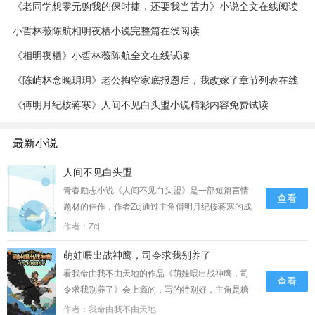
《老同学想零元购我的保时捷，还要我当苦力》小说全文在线阅读
陈峰张天莉周静小说阅读
小哲林薇陈航相明夜栖小说完整篇在线阅读
《相明夜栖》小哲林薇陈航全文在线试读
《陈屿林念晚玥玥》老公掏空家底报恩后，我改嫁了章节列表在线
阅读
《傅明月纪桉蒋寒》人间不见白头盟小说精彩内容免费试读
最新小说
人间不见白头盟
青春励志小说《人间不见白头盟》是一部短篇言情
查看
题材的佳作，作者Zcj通过主角傅明月纪桉蒋寒的成
长历程勾勒出了一个鲜活的形象。小说以积极向上
作者：Zcj
的态度激励读者拼搏奋斗，传递着积极的能量和正
萌娃喂出战神鹰，司令求我别养了
能量。纪桉正坐在沙发上，一边刷手机热搜一边
闹：“为什么大家都说我是第三者？我明明什么都没
看我命由我不由天地的作品《萌娃喂出战神鹰，司
查看
做，是你早就决定……...
令求我别养了》会上瘾的，写的特别好，主角是糖
豆顾北辰，小说描述的是:它们想和那只“铁鸟”比一
作者：我命由我不由天地