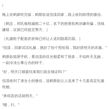
/
晚上在鹤家吃完饭，鹤斯欲送倪漾回家，路上收到助理的微信。
［鹤总，祁氏偷税漏税二十亿，名下的慈善机构涉嫌诈骗，洗钱
嫌疑，证据已经提交警方。］
［礼服鞋子配套的首饰已经让人送到隐霜庄园。］
“倪漾，回家试试礼服，挑好了拍个照给我，我好搭明天的衣服。”
鹤斯欲熄屏手机，看倪漾的目光都柔和了很多，不似昨天见她，
一副冷淡公事公办的样子。
“好，明天订婚宴结束我们就去领证吗？”
倪漾收到了凌女士的微信，说鹤斯欲让人送来了十几套高定礼服
给她。
“来得及的话就明天。”
“嗯，行。”