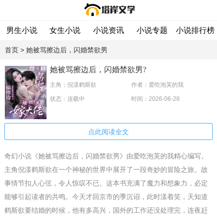
男生小说
女生小说
小说资讯
小说专题
小说排行榜
首页
> 她被骂擦边后，闪婚禁欲男
她被骂擦边后，闪婚禁欲男?
主角：倪漾鹤斯欲
作者：爱吃泡芙的我
状态：连载中
时间：2026-06-28
点此阅读全文
奇幻小说《她被骂擦边后，闪婚禁欲男》由爱吃泡芙的我精心编写。
主角倪漾鹤斯欲在一个神秘的世界中展开了一段奇妙的冒险之旅。故
事情节扣人心弦，令人惊叹不已。这本书充满了魔力和想象力，必定
能够引起读者的共鸣。今天才回京市的季沉诏，此时漾着笑，天知道
鹤斯欲要结婚的时候，他有多高兴，国外的工作还没处理完，连夜赶