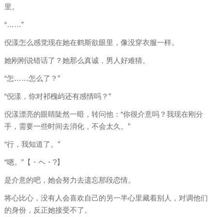
里。
“……”
倪漾怎么感觉现在她在鹤斯欲眼里，像没穿衣服一样。
她刚刚说错话了？她那么真诚，男人好难猜。
“怎……怎么了？”
“倪漾，你对祁槐屿还有感情吗？”
倪漾漂亮的眼睛陡然一暗，转问他：“你很介意吗？我现在刚分
手，需要一些时间去消化，不会太久。”
“行，我知道了。”
“嗯。”【・ヘ・?】
是介意的吧，她会努力去遗忘那段恋情。
将心比心，没有人会喜欢自己的另一半心里藏着别人，对调他们
的身份，反正她接受不了。