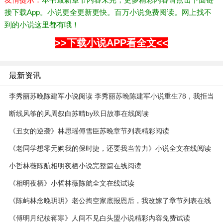
接下载App。小说更全更新更快。百万小说免费阅读。网上找不
到的小说这里都有哦！
>>下载小说APP看全文<<
最新资讯
李秀丽苏晚陈建军小说阅读 李秀丽苏晚陈建军小说重生78，我拒当
前妻的接盘侠
断线风筝的风周叙白苏晴by玖日故事在线阅读
《丑女的逆袭》林思瑶傅雪臣苏晚章节列表精彩阅读
《老同学想零元购我的保时捷，还要我当苦力》小说全文在线阅读
陈峰张天莉周静小说阅读
小哲林薇陈航相明夜栖小说完整篇在线阅读
《相明夜栖》小哲林薇陈航全文在线试读
《陈屿林念晚玥玥》老公掏空家底报恩后，我改嫁了章节列表在线
阅读
《傅明月纪桉蒋寒》人间不见白头盟小说精彩内容免费试读