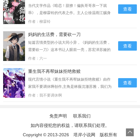
她又闲得慌，琢磨着去……。...
当代文学作品《暗恋！甜撩！偏执哥哥亲一下就
查看
乖》，是柳霖铃的代表之作。主人公徐温雨江赐身
上展现了时代的风貌和社会变迁，故事情节扣人心
作者：柳霖铃
弦，引人深思。这本小说用犀利的笔触描绘了现实
妈妈的生活费，需要砍一刀
中的种种问题，让读者对人性、社会有更深刻的认
识。等看清楚电话是谁打来的时候，他的眼中满是
短篇言情类型的小说大同小异，《妈妈的生活费，
查看
错愕。她竟然也会主动给他打电话？想了想，他还
需要砍一刀》这本书让人眼前一亮，苏宏泽苏娅的
是接了。“喂？”“江赐，你在哪里呀？……...
故事脉络清晰，六一的文笔潇洒，结构严谨，写的
作者：六一
很好，值得推荐。主要讲的是：“姐，这个月都10
重生我不再帮妹妹拒绝救赎
号了，你怎么还一个人都没找？800的生活费这么
耐花吗？我告诉你，要是这个月……...
现代言情小说《重生我不再帮妹妹拒绝救赎》由作
查看
家我不要调休啊创作,主角是林薇沈澈苏雅，我们为
您提供重生我不再帮妹妹拒绝救赎首发最新章节及
作者：我不要调休啊
章节列表。讲述的是那是我一切错误的开始。这一
世面无表情地走过去，弯下腰，将林薇冰冷的手放
在了沈澈手里。我看着沈澈，声音平静：“我
免责声明
联系我们
只……...
如内容侵犯您的权益，请联系我们处理。
Copyright © 2013-2026
塔岸小说网
版权所有